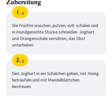
Zubereitung
1
2
Schritt
von
Die Früchte waschen, putzen, evtl. schälen und
in mundgerechte Stücke schneiden. Joghurt
und Orangenschale verrühren, das Obst
unterheben.
2
2
Schritt
von
Den Joghurt in ein Schälchen geben, mit Honig
beträufeln und mit Mandelblättchen
bestreuen.