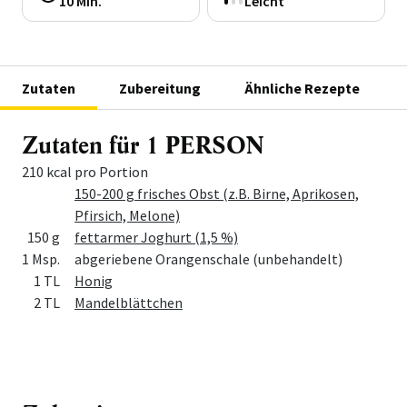
10 Min.
Leicht
Zutaten
Zubereitung
Ähnliche Rezepte
Zutaten für 1 PERSON
210 kcal pro Portion
Menge
Zutat
150-200 g frisches Obst (z.B. Birne, Aprikosen,
Pfirsich, Melone)
150 g
fettarmer Joghurt (1,5 %)
1 Msp.
abgeriebene Orangenschale (unbehandelt)
1 TL
Honig
2 TL
Mandelblättchen