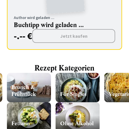
Author wird geladen ...
Buchtipp wird geladen ...
-.-- €
Jetzt kaufen
Rezept Kategorien
Brunch &
Frühstück
Für Singles
Vegetari
Fettarm
Ohne Alkohol