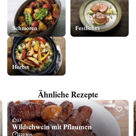
Schmoren
Festliches
Herbst
Ähnliche Rezepte
13
Wildschwein mit Pflaumen
220 Min.