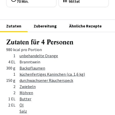
70 Min.
Mittel
Zutaten
Zubereitung
Ähnliche Rezepte
Zutaten für 4 Personen
980 kcal pro Portion
Menge
Zutat
1
unbehandelte Orange
4 EL
Branntwein
300 g
Backpflaumen
1
küchenfertiges Kaninchen (ca. 1,6 kg)
150 g
durchwachsener Räucherspeck
2
Zwiebeln
2
Möhren
1 EL
Butter
2 EL
Öl
Salz