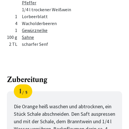
Pfeffer
1/4 l trockener Weißwein
1
Lorbeerblatt
4
Wacholderbeeren
1
Gewürznelke
100 g
Sahne
2 TL
scharfer Senf
Zubereitung
1
5
Schritt
von
Die Orange heiß waschen und abtrocknen, ein
Stück Schale abschneiden. Den Saft auspressen
und mit der Schale, dem Branntwein und 1/4 l
Wasser verrühren. Backpflaumen darin ca. 4