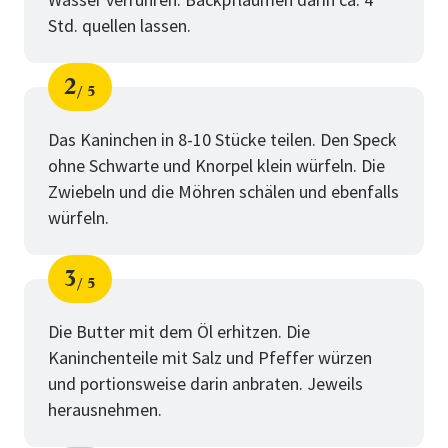
Std. quellen lassen.
2
5
Schritt
von
Das Kaninchen in 8-10 Stücke teilen. Den Speck
ohne Schwarte und Knorpel klein würfeln. Die
Zwiebeln und die Möhren schälen und ebenfalls
würfeln.
3
5
Schritt
von
Die Butter mit dem Öl erhitzen. Die
Kaninchenteile mit Salz und Pfeffer würzen
und portionsweise darin anbraten. Jeweils
herausnehmen.