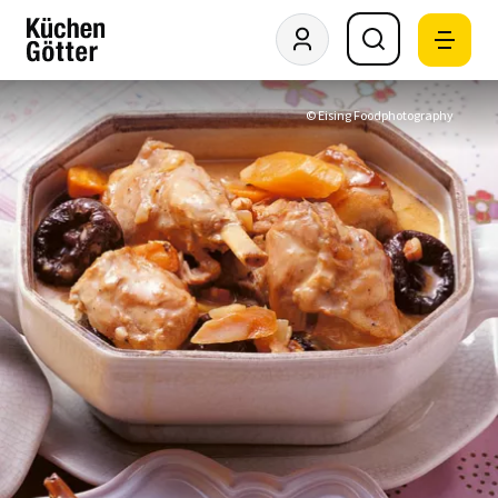
© Eising Foodphotography