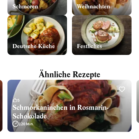
Schmoren
Weihnachten
Deutsche Küche
Festliches
Ähnliche Rezepte
5
Schmorkaninchen in Rosmarin-
Schokolade
120 Min.