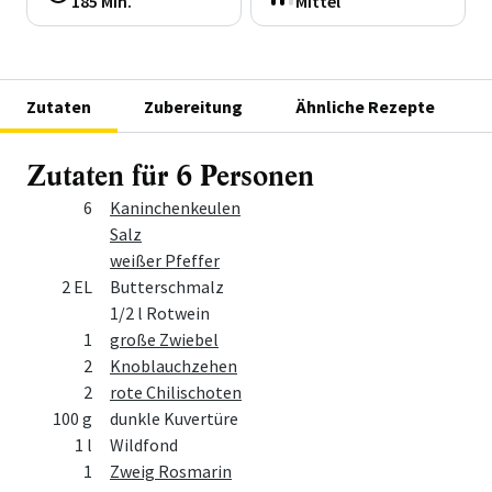
185 Min.
Mittel
Zutaten
Zubereitung
Ähnliche Rezepte
Zutaten für 6 Personen
Menge
Zutat
6
Kaninchenkeulen
Salz
weißer Pfeffer
2 EL
Butterschmalz
1/2 l Rotwein
1
große Zwiebel
2
Knoblauchzehen
2
rote Chilischoten
100 g
dunkle Kuvertüre
1 l
Wildfond
1
Zweig Rosmarin