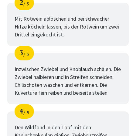
2
5
Schritt
von
Mit Rotwein ablöschen und bei schwacher
Hitze köcheln lassen, bis der Rotwein um zwei
Drittel eingekocht ist.
3
5
Schritt
von
Inzwischen Zwiebel und Knoblauch schälen. Die
Zwiebel halbieren und in Streifen schneiden.
Chilischoten waschen und entkernen. Die
Kuvertüre fein reiben und beiseite stellen.
4
5
Schritt
von
Den Wildfond in den Topf mit den
Kaninchenkeulen gießen. Zwiebelstreifen,