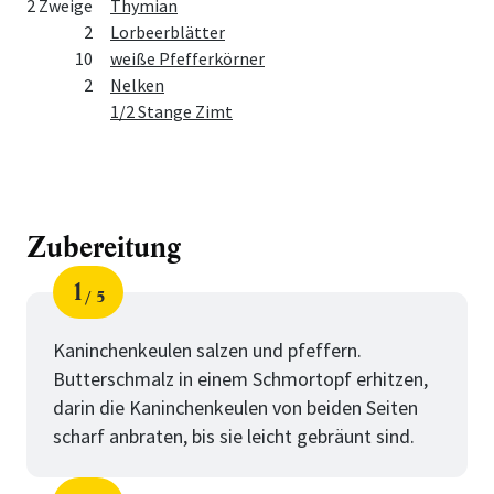
2 Zweige
Thymian
2
Lorbeerblätter
10
weiße Pfefferkörner
2
Nelken
1/2 Stange Zimt
Zubereitung
1
5
Schritt
von
Kaninchenkeulen salzen und pfeffern.
Butterschmalz in einem Schmortopf erhitzen,
darin die Kaninchenkeulen von beiden Seiten
scharf anbraten, bis sie leicht gebräunt sind.