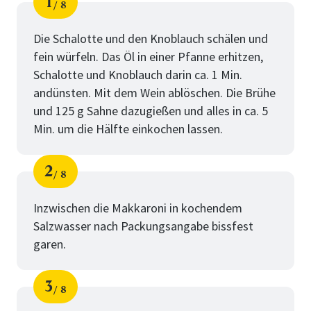
1
8
Schritt
von
Die Schalotte und den Knoblauch schälen und
fein würfeln. Das Öl in einer Pfanne erhitzen,
Schalotte und Knoblauch darin ca. 1 Min.
andünsten. Mit dem Wein ablöschen. Die Brühe
und 125 g Sahne dazugießen und alles in ca. 5
Min. um die Hälfte einkochen lassen.
2
8
Schritt
von
Inzwischen die Makkaroni in kochendem
Salzwasser nach Packungsangabe bissfest
garen.
3
8
Schritt
von