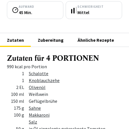
AUFWAND
SCHWIERIGKEIT
45 Min.
Mittel
Zutaten
Zubereitung
Ähnliche Rezepte
Zutaten für 4 PORTIONEN
990 kcal pro Portion
Menge
Zutat
1
Schalotte
1
Knoblauchzehe
2 EL
Olivenöl
100 ml
Weißwein
150 ml
Geflügelbrühe
175 g
Sahne
100 g
Makkaroni
Salz
50 g
in Öl eingelegte getrocknete Tomaten