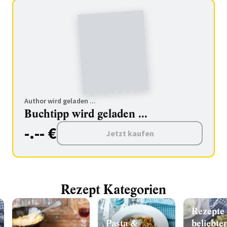
Author wird geladen ...
Buchtipp wird geladen ...
-.-- €
Jetzt kaufen
Rezept Kategorien
Rezepte 
Pasta &
beliebte