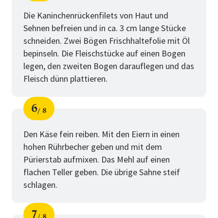
Schritt
von
Die Kaninchenrückenfilets von Haut und
Sehnen befreien und in ca. 3 cm lange Stücke
schneiden. Zwei Bögen Frischhaltefolie mit Öl
bepinseln. Die Fleischstücke auf einen Bogen
legen, den zweiten Bogen darauflegen und das
Fleisch dünn plattieren.
6
8
Schritt
von
Den Käse fein reiben. Mit den Eiern in einen
hohen Rührbecher geben und mit dem
Pürierstab aufmixen. Das Mehl auf einen
flachen Teller geben. Die übrige Sahne steif
schlagen.
7
8