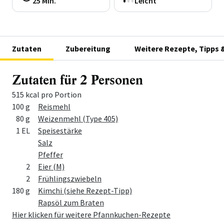
25 Min.
Leicht
Zutaten
Zubereitung
Weitere Rezepte, Tipps 
Zutaten für 2 Personen
515 kcal pro Portion
Menge
Zutat
100 g
Reismehl
80 g
Weizenmehl (Type 405)
1 EL
Speisestärke
Salz
Pfeffer
2
Eier (M)
2
Frühlingszwiebeln
180 g
Kimchi (siehe Rezept-Tipp)
Rapsöl zum Braten
Hier klicken für weitere Pfannkuchen-Rezepte