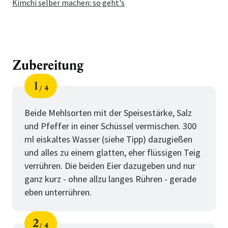
Kimchi selber machen: so geht's
Zubereitung
1
4
Schritt
von
Beide Mehlsorten mit der Speisestärke, Salz
und Pfeffer in einer Schüssel vermischen. 300
ml eiskaltes Wasser (siehe Tipp) dazugießen
und alles zu einem glatten, eher flüssigen Teig
verrühren. Die beiden Eier dazugeben und nur
ganz kurz - ohne allzu langes Rühren - gerade
eben unterrühren.
2
4