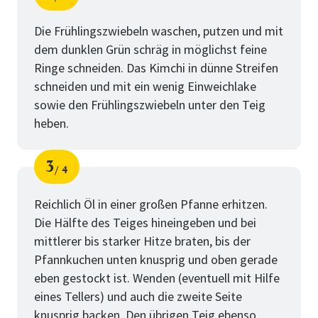
Schritt
von
Die Frühlingszwiebeln waschen, putzen und mit
dem dunklen Grün schräg in möglichst feine
Ringe schneiden. Das Kimchi in dünne Streifen
schneiden und mit ein wenig Einweichlake
sowie den Frühlingszwiebeln unter den Teig
heben.
3
4
Schritt
von
Reichlich Öl in einer großen Pfanne erhitzen.
Die Hälfte des Teiges hineingeben und bei
mittlerer bis starker Hitze braten, bis der
Pfannkuchen unten knusprig und oben gerade
eben gestockt ist. Wenden (eventuell mit Hilfe
eines Tellers) und auch die zweite Seite
knusprig backen. Den übrigen Teig ebenso