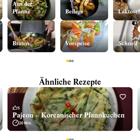
Aus der
Pfanne
Beilage
Laktosef
Braten
Vorspeise
Schnell
1
2
3
Ähnliche Rezepte
5
Pajeon – Koreanischer Pfannkuchen
20 Min.