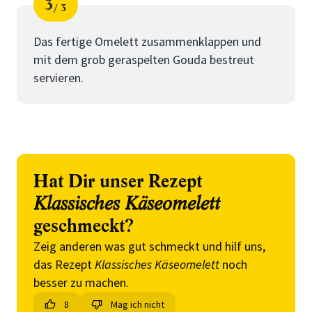
3
3
Schritt
von
Das fertige Omelett zusammenklappen und
mit dem grob geraspelten Gouda bestreut
servieren.
Hat Dir unser Rezept
Klassisches Käseomelett
geschmeckt?
Zeig anderen was gut schmeckt und hilf uns,
das Rezept
Klassisches Käseomelett
noch
besser zu machen.
8
Mag ich nicht