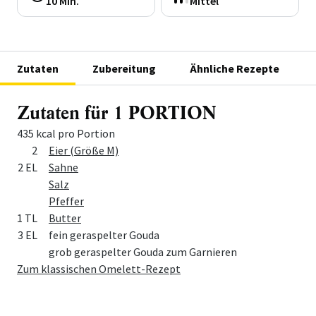
10 Min.
Mittel
Zutaten
Zubereitung
Ähnliche Rezepte
Zutaten für 1 PORTION
435 kcal pro Portion
Menge
Zutat
2
Eier (Größe M)
2 EL
Sahne
Salz
Pfeffer
1 TL
Butter
3 EL
fein geraspelter Gouda
grob geraspelter Gouda zum Garnieren
Zum klassischen Omelett-Rezept