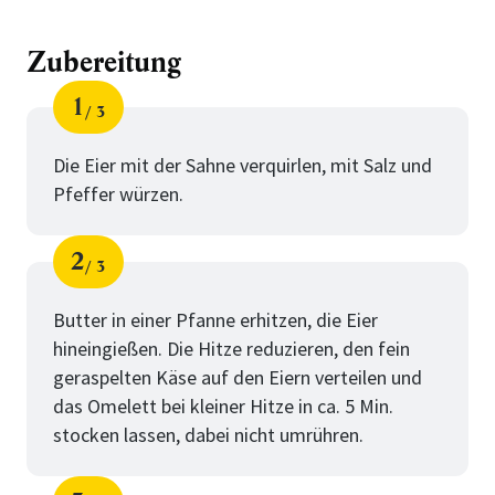
Zubereitung
1
3
Schritt
von
Die Eier mit der Sahne verquirlen, mit Salz und
Pfeffer würzen.
2
3
Schritt
von
Butter in einer Pfanne erhitzen, die Eier
hineingießen. Die Hitze reduzieren, den fein
geraspelten Käse auf den Eiern verteilen und
das Omelett bei kleiner Hitze in ca. 5 Min.
stocken lassen, dabei nicht umrühren.