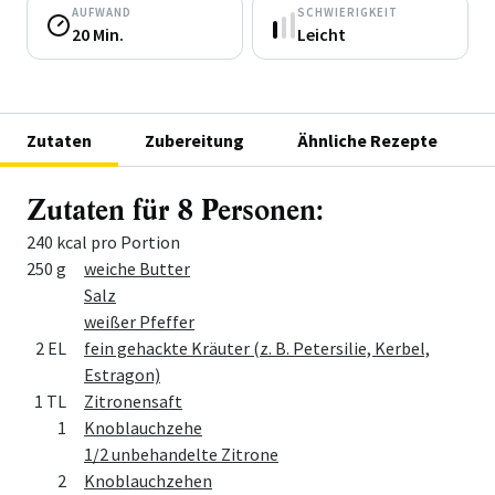
AUFWAND
SCHWIERIGKEIT
20 Min.
Leicht
Zutaten
Zubereitung
Ähnliche Rezepte
Zutaten für 8 Personen:
240 kcal pro Portion
Menge
Zutat
250 g
weiche Butter
Salz
weißer Pfeffer
2 EL
fein gehackte Kräuter (z. B. Petersilie, Kerbel,
Estragon)
1 TL
Zitronensaft
1
Knoblauchzehe
1/2 unbehandelte Zitrone
2
Knoblauchzehen