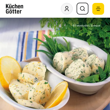
© Fotostudio L'Eveque