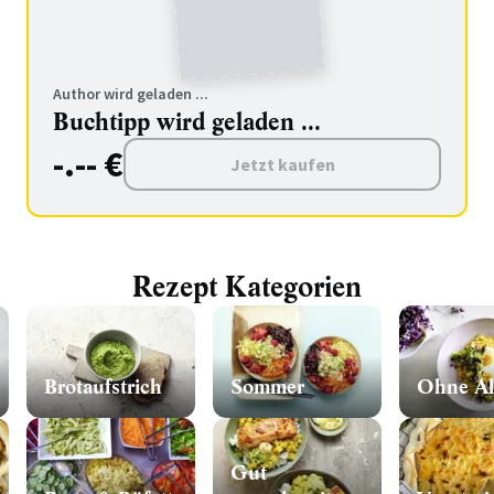
Author wird geladen ...
Buchtipp wird geladen ...
-.-- €
Jetzt kaufen
Rezept Kategorien
Brotaufstrich
Sommer
Ohne Al
Gut