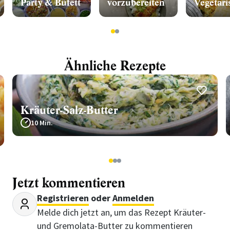
Party & Büfett
vorzubereiten
Vegetari
1
2
Ähnliche Rezepte
Kräuter-Salz-Butter
10 Min.
1
2
3
Jetzt kommentieren
Registrieren
oder
Anmelden
Melde dich jetzt an, um das Rezept Kräuter-
und Gremolata-Butter zu kommentieren