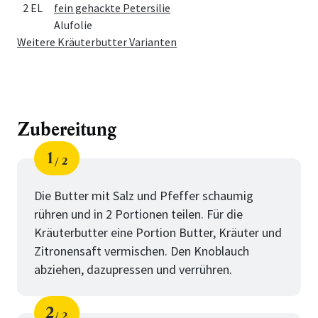
2 EL
fein gehackte Petersilie
Alufolie
Weitere Kräuterbutter Varianten
Zubereitung
1
2
Schritt
von
Die Butter mit Salz und Pfeffer schaumig
rühren und in 2 Portionen teilen. Für die
Kräuterbutter eine Portion Butter, Kräuter und
Zitronensaft vermischen. Den Knoblauch
abziehen, dazupressen und verrühren.
2
2