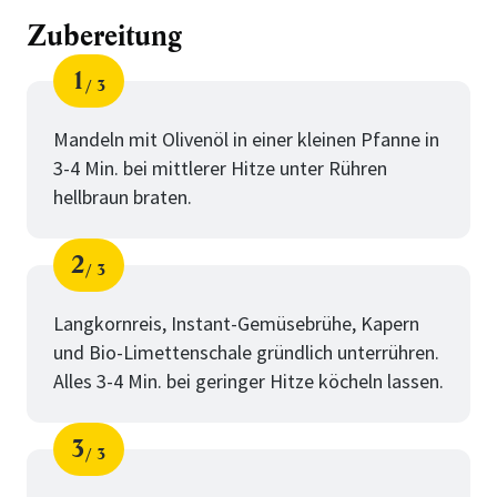
Zubereitung
1
3
Schritt
von
Mandeln mit Olivenöl in einer kleinen Pfanne in
3-4 Min. bei mittlerer Hitze unter Rühren
hellbraun braten.
2
3
Schritt
von
Langkornreis, Instant-Gemüsebrühe, Kapern
und Bio-Limettenschale gründlich unterrühren.
Alles 3-4 Min. bei geringer Hitze köcheln lassen.
3
3
Schritt
von