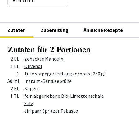
Leicht
Zutaten
Zubereitung
Ähnliche Rezepte
Zutaten für 2 Portionen
Menge
Zutat
2 EL
gehackte Mandeln
1 EL
Olivenöl
1
Tüte vorgegarter Langkornreis (250 g)
50 ml
Instant-Gemüsebrühe
2 EL
Kapern
1 TL
fein abgeriebene Bio-Limettenschale
Salz
ein paar Spritzer Tabasco