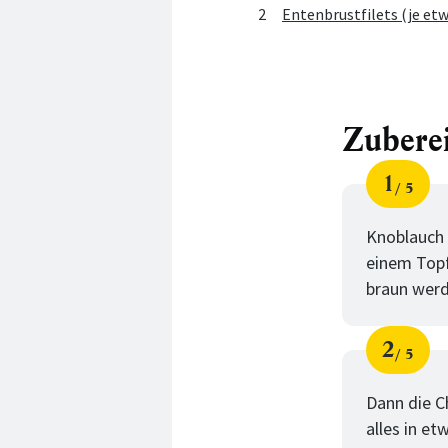
2
Entenbrustfilets (je etw
Zubere
1
5
Schri
von
Knoblauch s
einem Topf
braun werd
2
5
Schri
von
Dann die C
alles in et