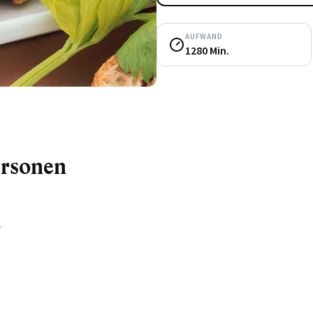
AUFWAND
1280 Min.
ersonen
e