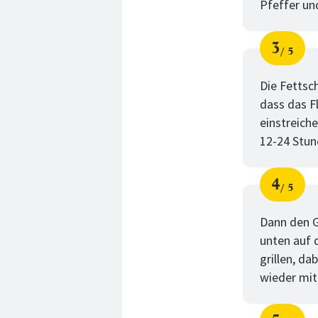
Pfeffer un
3
5
Schri
von
Die Fettsch
dass das Fl
einstreiche
12-24 Stun
4
5
Schri
von
Dann den G
unten auf 
grillen, d
wieder mit