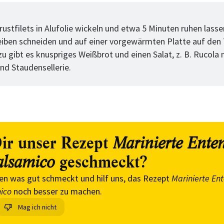
tt
ustfilets in Alufolie wickeln und etwa 5 Minuten ruhen lasse
iben schneiden und auf einer vorgewärmten Platte auf den 
zu gibt es knuspriges Weißbrot und einen Salat, z. B. Rucola 
d Staudensellerie.
ir unser Rezept
Marinierte Ente
geschmeckt?
alsamico
en was gut schmeckt und hilf uns, das Rezept
Marinierte En
ico
noch besser zu machen.
Mag ich nicht