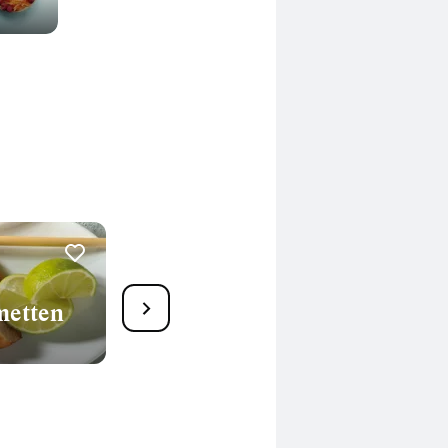
26
metten
Kalte Entenbrust mit
Balsamico-Vinaigrette
110 Min.