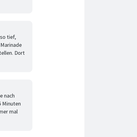
so tief,
r Marinade
ellen. Dort
te nach
5 Minuten
mmer mal