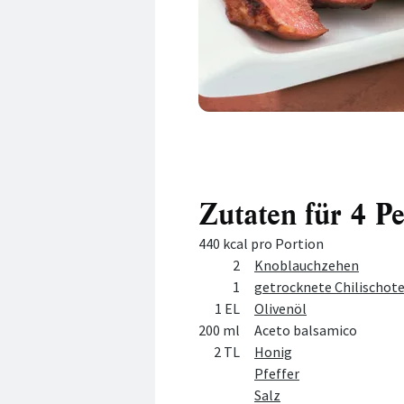
Zutaten für 4 P
440 kcal pro Portion
Menge
Zutat
2
Knoblauchzehen
1
getrocknete Chilischot
1 EL
Olivenöl
200 ml
Aceto balsamico
2 TL
Honig
Pfeffer
Salz