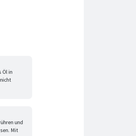
 Öl in
nicht
rühren und
ssen. Mit