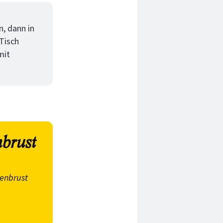
n, dann in
Tisch
mit
nbrust
tenbrust