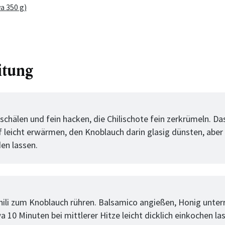
a 350 g)
itung
tt
chälen und fein hacken, die Chilischote fein zerkrümeln. Das
 leicht erwärmen, den Knoblauch darin glasig dünsten, aber 
en lassen.
tt
hili zum Knoblauch rühren. Balsamico angießen, Honig unter
wa 10 Minuten bei mittlerer Hitze leicht dicklich einkochen la