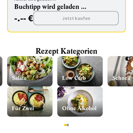
Buchtipp wird geladen ...
-.-- €
Jetzt kaufen
Rezept Kategorien
Salate
Low Carb
Schnell
Für Zwei
Ohne Alkohol
1
2