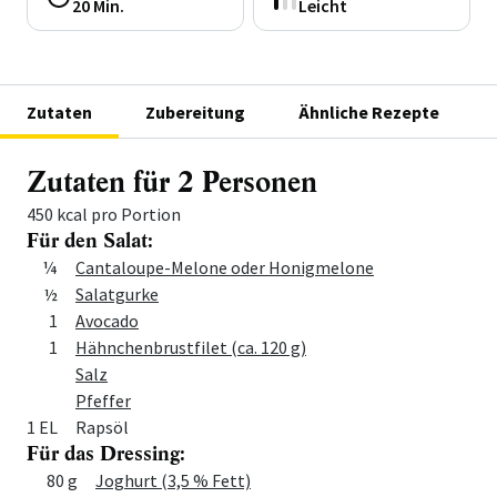
20 Min.
Leicht
Zutaten
Zubereitung
Ähnliche Rezepte
Zutaten für 2 Personen
450 kcal pro Portion
Für den Salat:
Menge
Zutat
¼
Cantaloupe-Melone oder Honigmelone
½
Salatgurke
1
Avocado
1
Hähnchenbrustfilet (ca. 120 g)
Salz
Pfeffer
1 EL
Rapsöl
Für das Dressing:
Menge
Zutat
80 g
Joghurt (3,5 % Fett)