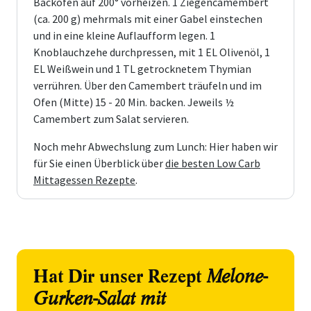
Backofen auf 200° vorheizen. 1 Ziegencamembert
(ca. 200 g) mehrmals mit einer Gabel einstechen
und in eine kleine Auflaufform legen. 1
Knoblauchzehe durchpressen, mit 1 EL Olivenöl, 1
EL Weißwein und 1 TL getrocknetem Thymian
verrühren. Über den Camembert träufeln und im
Ofen (Mitte) 15 - 20 Min. backen. Jeweils ½
Camembert zum Salat servieren.
Noch mehr Abwechslung zum Lunch: Hier haben wir
für Sie einen Überblick über
die besten Low Carb
Mittagessen Rezepte
.
Hat Dir unser Rezept
Melone-
Gurken-Salat mit