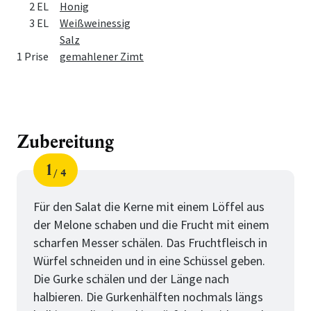
2 EL
Honig
3 EL
Weißweinessig
Salz
1 Prise
gemahlener Zimt
Zubereitung
1
4
Schritt
von
Für den Salat die Kerne mit einem Löffel aus
der Melone schaben und die Frucht mit einem
scharfen Messer schälen. Das Fruchtfleisch in
Würfel schneiden und in eine Schüssel geben.
Die Gurke schälen und der Länge nach
halbieren. Die Gurkenhälften nochmals längs