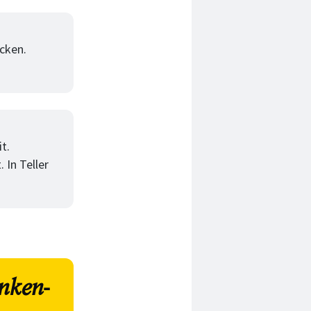
acken.
t.
 In Teller
nken-