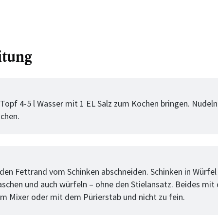
itung
tt
Topf 4-5 l Wasser mit 1 EL Salz zum Kochen bringen. Nudeln
ochen.
tt
t den Fettrand vom Schinken abschneiden. Schinken in Würfel
chen und auch würfeln – ohne den Stielansatz. Beides mit 
im Mixer oder mit dem Pürierstab und nicht zu fein.