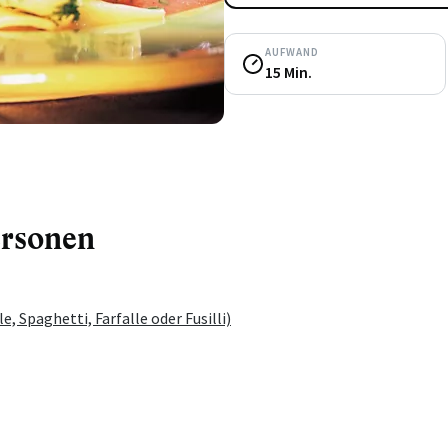
AUFWAND
15 Min.
ersonen
le, Spaghetti, Farfalle oder Fusilli)