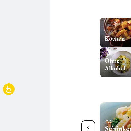
Kochen
Ohne
Alkohol
6
7
Pasta mit Kräuter-
Schinke