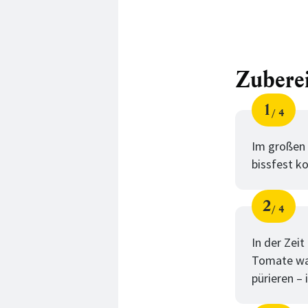
Zubere
1
4
Schri
von
Im großen 
bissfest k
2
4
Schri
von
In der Zei
Tomate was
pürieren – 