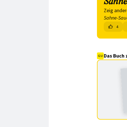
Sahne
Zeig ander
Sahne-Sau
4
Das Buch 