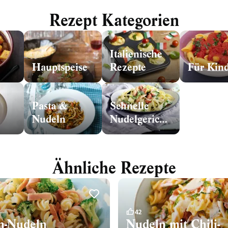
Rezept Kategorien
Italienische
Hauptspeise
Rezepte
Für Kin
Pasta &
Schnelle
Nudeln
Nudelgerichte
Ähnliche Rezepte
42
n-Nudeln
Nudeln mit Chili-