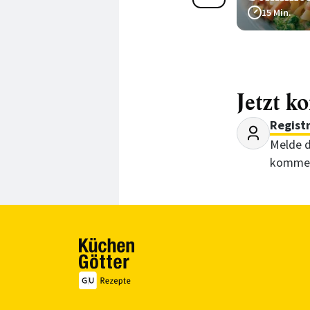
Carbonara
15 Min.
20 Min.
Jetzt k
Regist
Melde d
kommen