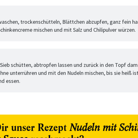
tt
 waschen, trockenschütteln, Blättchen abzupfen, ganz fein h
Schinkencreme mischen und mit Salz und Chilipulver würzen.
tt
 Sieb schütten, abtropfen lassen und zurück in den Topf dami
ne unterrühren und mit den Nudeln mischen, bis sie heiß ist.
nd essen.
ir unser Rezept
Nudeln mit Schi