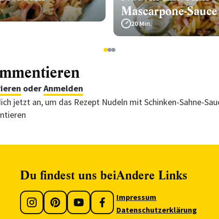
Mascarpone-Sauce
20 Min.
1
2
3
ommentieren
rieren
oder
Anmelden
ich jetzt an, um das Rezept Nudeln mit Schinken-Sahne-Sau
tieren
Du findest uns bei
Andere Links
Impressum
Datenschutzerklärung