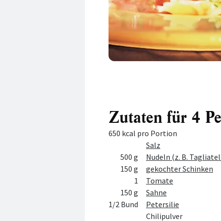
Zutaten für 4 P
650 kcal pro Portion
Menge
Zutat
Salz
500 g
Nudeln (z. B. Tagliatel
150 g
gekochter Schinken
1
Tomate
150 g
Sahne
1/2 Bund
Petersilie
Chilipulver