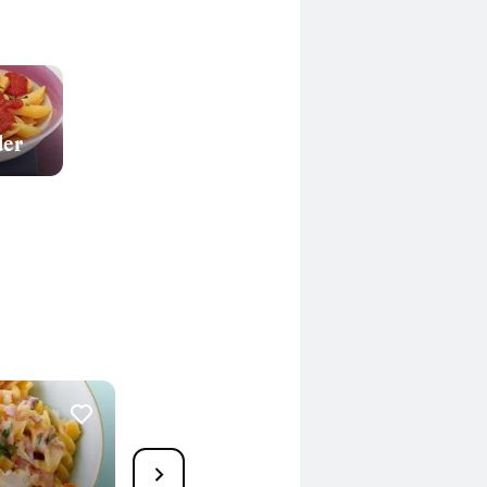
der
6
Pasta mit Kräuter-