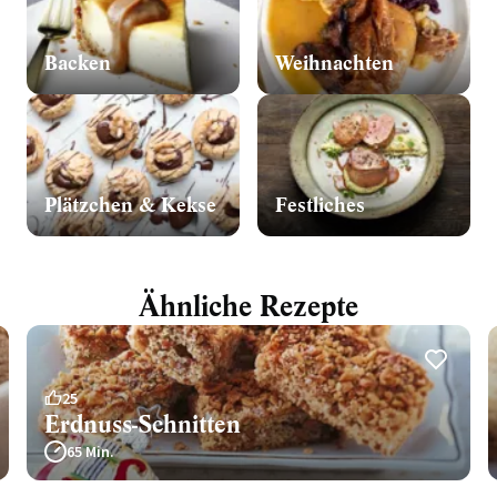
Backen
Weihnachten
Plätzchen & Kekse
Festliches
Ähnliche Rezepte
25
Erdnuss-Schnitten
65 Min.