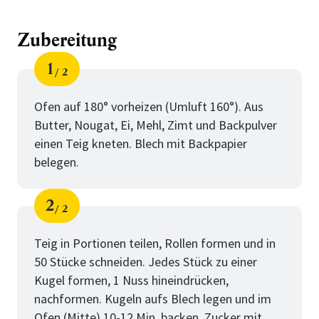
Zubereitung
1
2
Schritt
von
Ofen auf 180° vorheizen (Umluft 160°). Aus
Butter, Nougat, Ei, Mehl, Zimt und Backpulver
einen Teig kneten. Blech mit Backpapier
belegen.
2
2
Schritt
von
Teig in Portionen teilen, Rollen formen und in
50 Stücke schneiden. Jedes Stück zu einer
Kugel formen, 1 Nuss hineindrücken,
nachformen. Kugeln aufs Blech legen und im
Ofen (Mitte) 10-12 Min. backen. Zucker mit