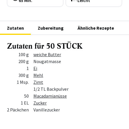
65 Min.
Leicht
Zutaten
Zubereitung
Ähnliche Rezepte
Zutaten für 50 STÜCK
Menge
Zutat
100 g
weiche Butter
200 g
Nougatmasse
1
Ei
300 g
Mehl
1 Msp.
Zimt
1/2 TL Backpulver
50
Macadamianüsse
1 EL
Zucker
2 Päckchen
Vanillezucker