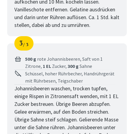
aufkochen und 10 Min. köcheln lassen.
Vanilleschote entfernen. Gelatine ausdrücken
und darin unter Rühren auflösen. Ca. 1 Std. kalt
stellen, dabei ab und zu umrühren.
3
3
Schritt
von
500 g
rote Johannisbeeren,
Saft von 1
Zitrone,
1 EL
Zucker,
300 g
Sahne
Schüssel, hoher Rührbecher, Handrührgerät
mit Rührbesen, Teigschaber
Johannisbeeren waschen, trocken tupfen,
einige Rispen in Zitronensaft wenden, mit 1 EL
Zucker bestreuen. Übrige Beeren abzupfen.
Gelee erwärmen, auf den Boden streichen.
Übrige Sahne steif schlagen. Gelierende Masse
unter die Sahne rühren. Johannisbeeren unter