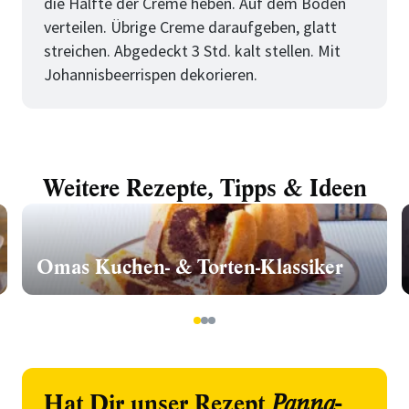
die Hälfte der Creme heben. Auf dem Boden
verteilen. Übrige Creme daraufgeben, glatt
streichen. Abgedeckt 3 Std. kalt stellen. Mit
Johannisbeerrispen dekorieren.
Weitere Rezepte, Tipps & Ideen
Omas Kuchen- & Torten-Klassiker
1
2
3
Hat Dir unser Rezept
Panna-