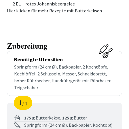
2 EL
rotes Johannisbeergelee
Hier klicken für mehr Rezepte mit Butterkeksen
Zubereitung
Benötigte Utensilien
Springform (24 cm Ø), Backpapier, 2 Kochtöpfe,
Kochlöffel, 2 Schüsseln, Messer, Schneidebrett,
hoher Rührbecher, Handrührgerät mit Rührbesen,
Teigschaber
1
3
Schritt
von
175 g
Butterkekse,
125 g
Butter
Springform (24 cm Ø), Backpapier, Kochtopf,