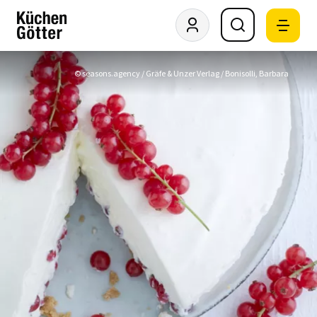
© seasons.agency / Gräfe & Unzer Verlag / Bonisolli, Barbara