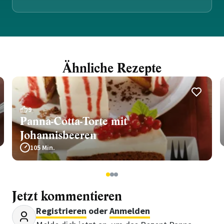
Ähnliche Rezepte
9
Panna-Cotta-Torte mit
Johannisbeeren
105 Min.
1
2
3
Jetzt kommentieren
Registrieren
oder
Anmelden