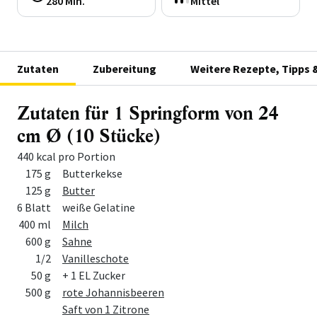
280 Min.
Mittel
Zutaten
Zubereitung
Weitere Rezepte, Tipps 
Zutaten für 1 Springform von 24
cm Ø (10 Stücke)
440 kcal pro Portion
Menge
Zutat
175 g
Butterkekse
125 g
Butter
6 Blatt
weiße Gelatine
400 ml
Milch
600 g
Sahne
1/2
Vanilleschote
50 g
+ 1 EL Zucker
500 g
rote Johannisbeeren
Saft von 1 Zitrone