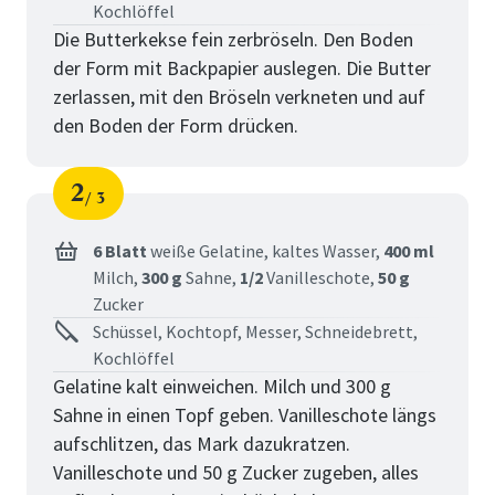
Kochlöffel
Die Butterkekse fein zerbröseln. Den Boden
der Form mit Backpapier auslegen. Die Butter
zerlassen, mit den Bröseln verkneten und auf
den Boden der Form drücken.
2
3
Schritt
von
6 Blatt
weiße Gelatine,
kaltes Wasser,
400 ml
Milch,
300 g
Sahne,
1/2
Vanilleschote,
50 g
Zucker
Schüssel, Kochtopf, Messer, Schneidebrett,
Kochlöffel
Gelatine kalt einweichen. Milch und 300 g
Sahne in einen Topf geben. Vanilleschote längs
aufschlitzen, das Mark dazukratzen.
Vanilleschote und 50 g Zucker zugeben, alles