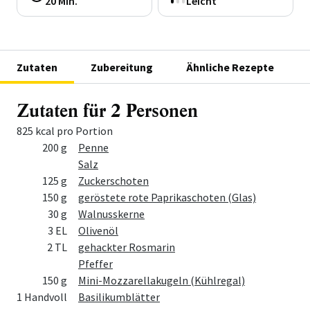
20 Min.
Leicht
Zutaten
Zubereitung
Ähnliche Rezepte
Zutaten für 2 Personen
825 kcal pro Portion
Menge
Zutat
200 g
Penne
Salz
125 g
Zuckerschoten
150 g
geröstete rote Paprikaschoten (Glas)
30 g
Walnusskerne
3 EL
Olivenöl
2 TL
gehackter Rosmarin
Pfeffer
150 g
Mini-Mozzarellakugeln (Kühlregal)
1 Handvoll
Basilikumblätter