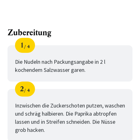
Zubereitung
1
4
Schritt
von
Die Nudeln nach Packungsangabe in 2 l
kochendem Salzwasser garen.
2
4
Schritt
von
Inzwischen die Zuckerschoten putzen, waschen
und schräg halbieren. Die Paprika abtropfen
lassen und in Streifen schneiden. Die Nüsse
grob hacken.