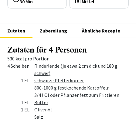
30 Min.
Mittel
Zutaten
Zubereitung
Ähnliche Rezepte
Zutaten für 4 Personen
530 kcal pro Portion
Menge
Zutat
4 Scheiben
Rinderlende (je etwa 2 cm dick und 180 g
schwer)
1 EL
schwarze Pfefferkörner
800-1000 g festkochende Kartoffeln
3/4 l Öl oder Pflanzenfett zum Frittieren
1 EL
Butter
1 EL
Olivenöl
Salz