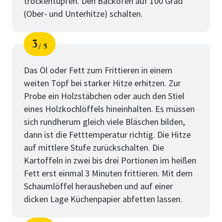
trockentupfen. Den Backofen auf 100 Grad
(Ober- und Unterhitze) schalten.
3
5
Schritt
von
Das Öl oder Fett zum Frittieren in einem
weiten Topf bei starker Hitze erhitzen. Zur
Probe ein Holzstäbchen oder auch den Stiel
eines Holzkochlöffels hineinhalten. Es müssen
sich rundherum gleich viele Bläschen bilden,
dann ist die Fetttemperatur richtig. Die Hitze
auf mittlere Stufe zurückschalten. Die
Kartoffeln in zwei bis drei Portionen im heißen
Fett erst einmal 3 Minuten frittieren. Mit dem
Schaumlöffel herausheben und auf einer
dicken Lage Küchenpapier abfetten lassen.