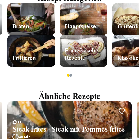
Braten
Hauptspeise
Glutenfr
Französische
Frittieren
Rezepte
Klassike
1
2
Ähnliche Rezepte
11
Steak frites - Steak mit Pommes frites
40 Min.