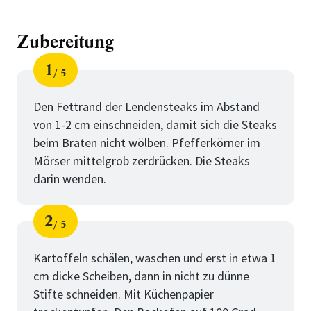
Zubereitung
1
5
Schritt
von
Den Fettrand der Lendensteaks im Abstand
von 1-2 cm einschneiden, damit sich die Steaks
beim Braten nicht wölben. Pfefferkörner im
Mörser mittelgrob zerdrücken. Die Steaks
darin wenden.
2
5
Schritt
von
Kartoffeln schälen, waschen und erst in etwa 1
cm dicke Scheiben, dann in nicht zu dünne
Stifte schneiden. Mit Küchenpapier