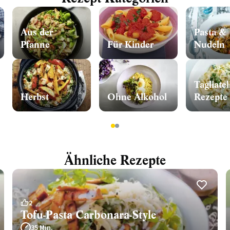
Aus der
Pasta &
Pfanne
Für Kinder
Nudeln
Tagliatel
Herbst
Ohne Alkohol
Rezepte
1
2
Ähnliche Rezepte
2
Tofu-Pasta Carbonara-Style
35 Min.