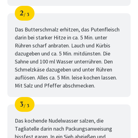
2
3
Schritt
von
Das Butterschmalz erhitzen, das Putenfleisch
darin bei starker Hitze in ca. 5 Min. unter
Rühren scharf anbraten. Lauch und Kürbis
dazugeben und ca. 5 Min. mitdünsten. Die
Sahne und 100 ml Wasser unterrühren. Den
Schmelzkäse dazugeben und unter Rühren
auflösen. Alles ca. 5 Min. leise kochen lassen.
Mit Salz und Pfeffer abschmecken.
3
3
Schritt
von
Das kochende Nudelwasser salzen, die
Tagliatelle darin nach Packungsanweisung
bissfest garen. In ein Sieb abgießen und