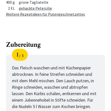
400 g
grüne Tagliatelle
2 EL
gehackte Petersilie
Weitere Rezeptideen für Putengeschnetzeltes
Zubereitung
1
3
Schritt
von
Das Fleisch waschen und mit Küchenpapier
abtrocknen. In feine Streifen schneiden und
mit dem Mehl mischen. Den Lauch putzen, in
Ringe schneiden, waschen und abtropfen
lassen. Den Kürbis schälen, entkernen und mit
einem Juliennehobel in Stifte schneiden. Für
die Nudeln 5 l Wasser zum Kochen bringen.