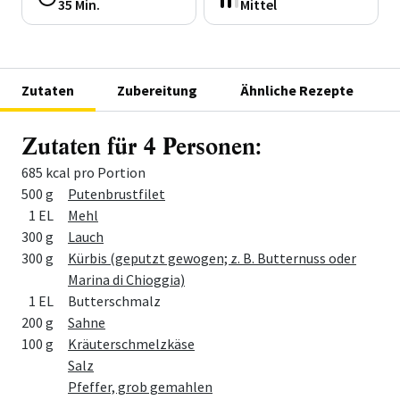
35 Min.
Mittel
Zutaten
Zubereitung
Ähnliche Rezepte
Zutaten für 4 Personen:
685 kcal pro Portion
Menge
Zutat
500 g
Putenbrustfilet
1 EL
Mehl
300 g
Lauch
300 g
Kürbis (geputzt gewogen; z. B. Butternuss oder
Marina di Chioggia)
1 EL
Butterschmalz
200 g
Sahne
100 g
Kräuterschmelzkäse
Salz
Pfeffer, grob gemahlen