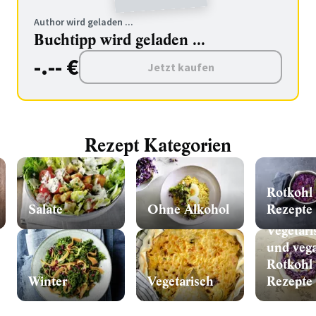
Author wird geladen ...
Buchtipp wird geladen ...
-.-- €
Jetzt kaufen
Rezept Kategorien
Rotkohl
Salate
Ohne Alkohol
Rezepte
Vegetari
und veg
Rotkohl
Winter
Vegetarisch
Rezepte