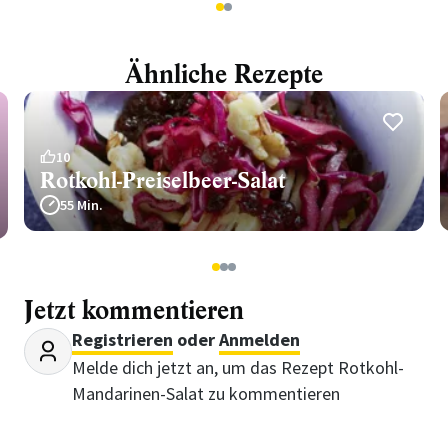
1
2
Ähnliche Rezepte
10
Rotkohl-Preiselbeer-Salat
55 Min.
1
2
3
Jetzt kommentieren
Registrieren
oder
Anmelden
Melde dich jetzt an, um das Rezept Rotkohl-
Mandarinen-Salat zu kommentieren