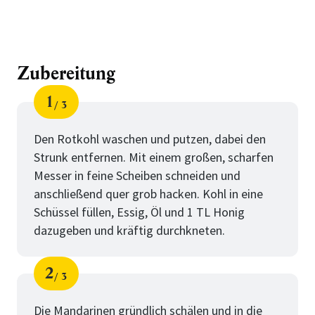
Zubereitung
1
3
Schritt
von
Den Rotkohl waschen und putzen, dabei den
Strunk entfernen. Mit einem großen, scharfen
Messer in feine Scheiben schneiden und
anschließend quer grob hacken. Kohl in eine
Schüssel füllen, Essig, Öl und 1 TL Honig
dazugeben und kräftig durchkneten.
2
3
Schritt
von
Die Mandarinen gründlich schälen und in die