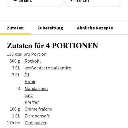
25 Min.
Leicht
Zutaten
Zubereitung
Ähnliche Rezepte
Zutaten für 4 PORTIONEN
130 kcal pro Portion
Menge
Zutat
500 g
Rotkohl
3 EL
weißer Aceto balsamico
3 EL
Öl
Honig
3
Mandarinen
Salz
Pfeffer
100 g
Crème fraîche
1 EL
Zitronensaft
1 Prise
Zimtpulver