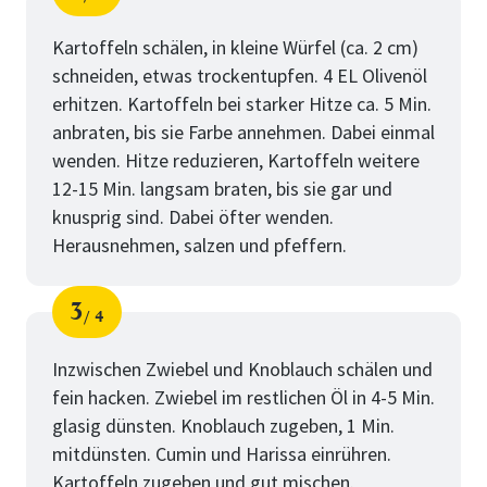
Schritt
von
Kartoffeln schälen, in kleine Würfel (ca. 2 cm)
schneiden, etwas trockentupfen. 4 EL Olivenöl
erhitzen. Kartoffeln bei starker Hitze ca. 5 Min.
anbraten, bis sie Farbe annehmen. Dabei einmal
wenden. Hitze reduzieren, Kartoffeln weitere
12-15 Min. langsam braten, bis sie gar und
knusprig sind. Dabei öfter wenden.
Herausnehmen, salzen und pfeffern.
3
4
Schritt
von
Inzwischen Zwiebel und Knoblauch schälen und
fein hacken. Zwiebel im restlichen Öl in 4-5 Min.
glasig dünsten. Knoblauch zugeben, 1 Min.
mitdünsten. Cumin und Harissa einrühren.
Kartoffeln zugeben und gut mischen.