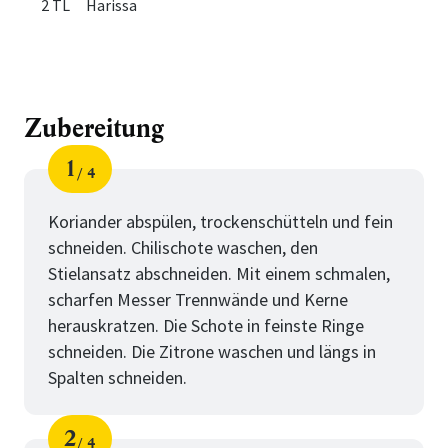
2 TL
Harissa
Zubereitung
1
4
Schritt
von
Koriander abspülen, trockenschütteln und fein
schneiden. Chilischote waschen, den
Stielansatz abschneiden. Mit einem schmalen,
scharfen Messer Trennwände und Kerne
herauskratzen. Die Schote in feinste Ringe
schneiden. Die Zitrone waschen und längs in
Spalten schneiden.
2
4