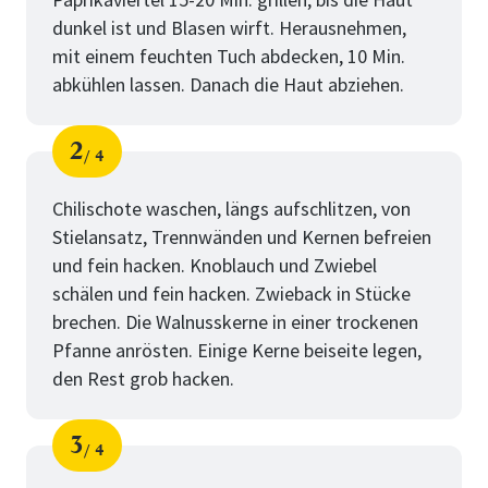
dunkel ist und Blasen wirft. Herausnehmen,
mit einem feuchten Tuch abdecken, 10 Min.
abkühlen lassen. Danach die Haut abziehen.
2
4
Schritt
von
Chilischote waschen, längs aufschlitzen, von
Stielansatz, Trennwänden und Kernen befreien
und fein hacken. Knoblauch und Zwiebel
schälen und fein hacken. Zwieback in Stücke
brechen. Die Walnusskerne in einer trockenen
Pfanne anrösten. Einige Kerne beiseite legen,
den Rest grob hacken.
3
4
Schritt
von