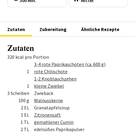
300 Min.
Mittel
Zutaten
Zubereitung
Ähnliche Rezepte
Zutaten
320 kcal pro Portion
Menge
Zutat
3-4 rote Paprikaschoten (ca. 600 g)
1
rote Chilischote
1-2 Knoblauchzehen
1
kleine Zwiebel
3 Scheiben
Zwieback
100 g
Walnusskerne
2 EL
Granatapfelsirup
1 EL
Zitronensaft
1 TL
gemahlener Cumin
2 TL
edelsüßes Paprikapulver