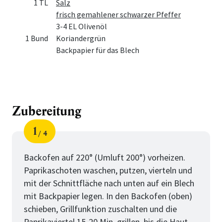
1 TL
Salz
frisch gemahlener schwarzer Pfeffer
3-4 EL Olivenöl
1 Bund
Koriandergrün
Backpapier für das Blech
Zubereitung
1
4
Schritt
von
Backofen auf 220° (Umluft 200°) vorheizen.
Paprikaschoten waschen, putzen, vierteln und
mit der Schnittfläche nach unten auf ein Blech
mit Backpapier legen. In den Backofen (oben)
schieben, Grillfunktion zuschalten und die
Paprikaviertel 15-20 Min. grillen, bis die Haut