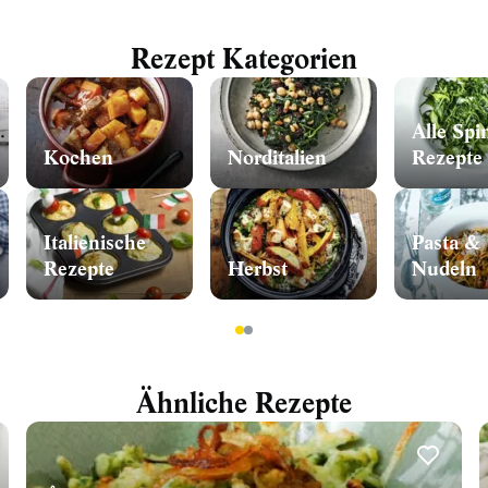
Rezept Kategorien
Alle Spi
Kochen
Norditalien
Rezepte
Italienische
Pasta &
Rezepte
Herbst
Nudeln
1
2
Ähnliche Rezepte