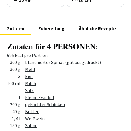
30 Min.
Leicht
Zutaten
Zubereitung
Ähnliche Rezepte
Zutaten für 4 PERSONEN:
695 kcal pro Portion
Menge
Zutat
300 g
blanchierter Spinat (gut ausgedrückt)
300 g
Mehl
3
Eier
100 ml
Milch
Salz
1
kleine Zwiebel
200 g
gekochter Schinken
40 g
Butter
1/4 l
Weißwein
150 g
Sahne