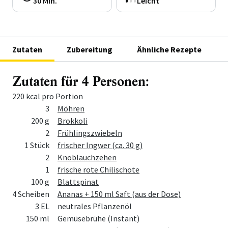
30 Min.
Leicht
Zutaten
Zubereitung
Ähnliche Rezepte
Zutaten für 4 Personen:
220 kcal pro Portion
Menge
Zutat
3
Möhren
200 g
Brokkoli
2
Frühlingszwiebeln
1 Stück
frischer Ingwer (ca. 30 g)
2
Knoblauchzehen
1
frische rote Chilischote
100 g
Blattspinat
4 Scheiben
Ananas + 150 ml Saft (aus der Dose)
3 EL
neutrales Pflanzenöl
150 ml
Gemüsebrühe (Instant)