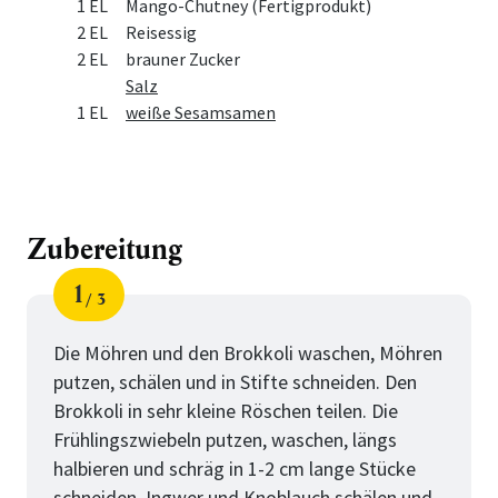
1 EL
Mango-Chutney (Fertigprodukt)
2 EL
Reisessig
2 EL
brauner Zucker
Salz
1 EL
weiße Sesamsamen
Zubereitung
1
3
Schritt
von
Die Möhren und den Brokkoli waschen, Möhren
putzen, schälen und in Stifte schneiden. Den
Brokkoli in sehr kleine Röschen teilen. Die
Frühlingszwiebeln putzen, waschen, längs
halbieren und schräg in 1-2 cm lange Stücke
schneiden. Ingwer und Knoblauch schälen und