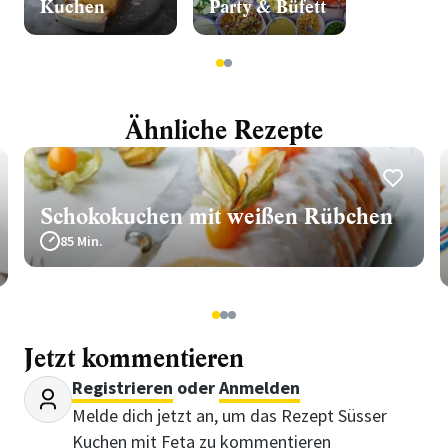
Kuchen
Party & Büfett
1
2
Ähnliche Rezepte
Schokokuchen mit weißen Rübchen
85 Min.
1
2
3
Jetzt kommentieren
Registrieren
oder
Anmelden
Melde dich jetzt an, um das Rezept Süsser
Kuchen mit Feta zu kommentieren