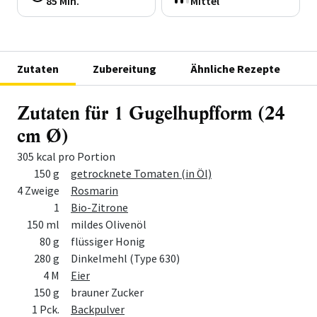
85 Min.
Mittel
Zutaten
Zubereitung
Ähnliche Rezepte
Zutaten für 1 Gugelhupfform (24
cm Ø)
305 kcal pro Portion
Menge
Zutat
150 g
getrocknete Tomaten (in Öl)
4 Zweige
Rosmarin
1
Bio-Zitrone
150 ml
mildes Olivenöl
80 g
flüssiger Honig
280 g
Dinkelmehl (Type 630)
4 M
Eier
150 g
brauner Zucker
1 Pck.
Backpulver