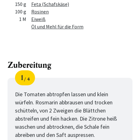
150 g
Feta (Schafskäse)
100 g
Rosinen
1 M
Eiweiß
Öl und Mehl für die Form
Zubereitung
1
4
Schritt
von
Die Tomaten abtropfen lassen und klein
würfeln. Rosmarin abbrausen und trocken
schütteln, von 2 Zweigen die Blättchen
abstreifen und fein hacken. Die Zitrone heiß
waschen und abtrocknen, die Schale fein
abreiben und den Saft auspressen.