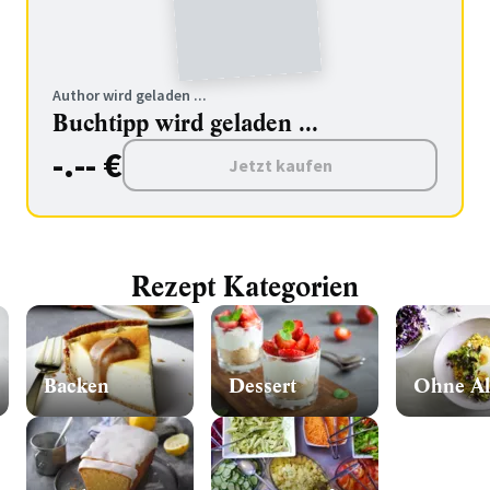
Author wird geladen ...
Buchtipp wird geladen ...
-.-- €
Jetzt kaufen
Rezept Kategorien
Backen
Dessert
Ohne Al