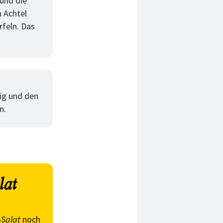
 und die
 Achtel
rfeln. Das
sig und den
n.
lat
-Salat
noch