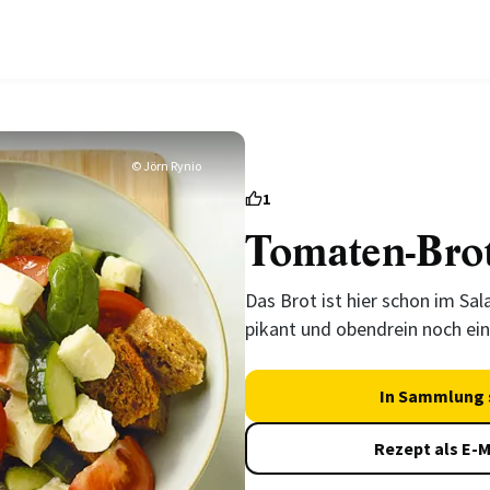
© Jörn Rynio
1
Tomaten-Brot
Das Brot ist hier schon im Sal
pikant und obendrein noch ei
In Sammlung 
Rezept als E-M