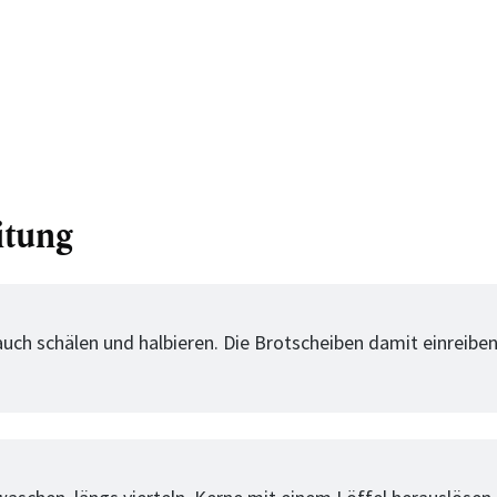
itung
tt
uch schälen und halbieren. Die Brotscheiben damit einreibe
tt