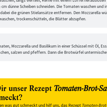
waschen, längs vierteln, Kerne mit einem Löffel herauslösen
 ½ cm dünne Scheiben schneiden. Die Tomaten waschen und in
 dabei die grünen Stielansätze entfernen. Den Mozzarella wü
waschen, trockenschütteln, die Blätter abzupfen.
tt
aten, Mozzarella und Basilikum in einer Schüssel mit Öl, Es
chen, salzen und pfeffern. Dann die Brotwürfel untermische
ir unser Rezept
Tomaten-Brot-Sa
meckt?
en was gut schmeckt und hilf uns, das Rezept
Tomaten-Brot