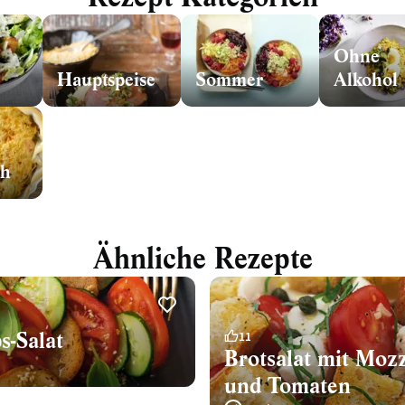
Ohne
Hauptspeise
Sommer
Alkohol
ch
Ähnliche Rezepte
s-Salat
11
Brotsalat mit Mozz
und Tomaten