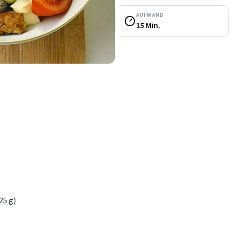
AUFWAND
15 Min.
25 g)