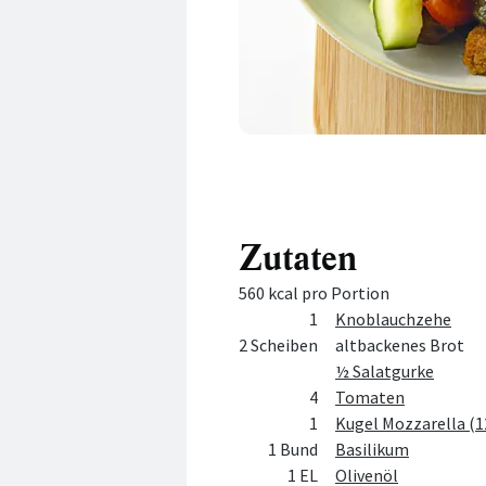
Zutaten
560 kcal pro Portion
Menge
Zutat
1
Knoblauchzehe
2 Scheiben
altbackenes Brot
½ Salatgurke
4
Tomaten
1
Kugel Mozzarella (1
1 Bund
Basilikum
1 EL
Olivenöl