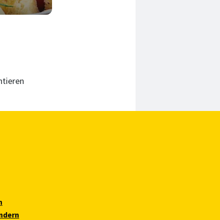
ntieren
n
ndern