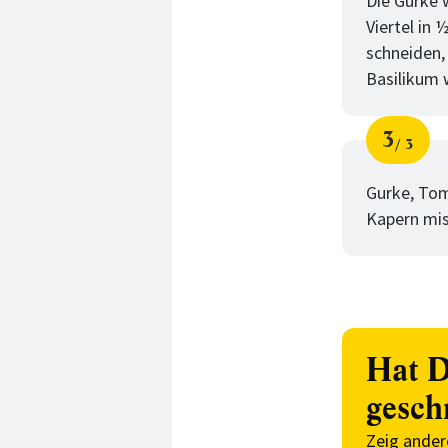
Die Gurke 
Viertel in
schneiden,
Basilikum 
3
3
Schri
von
Gurke, Tom
Kapern mis
Hat D
gesch
Zeig ander