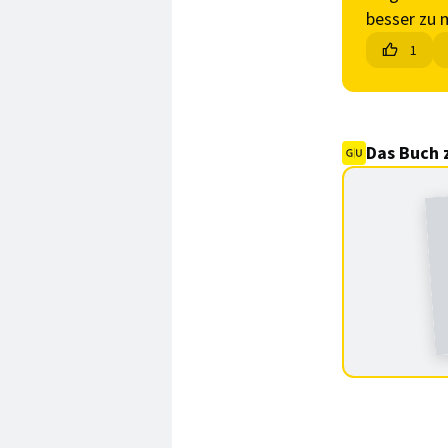
besser zu 
1
Das Buch 