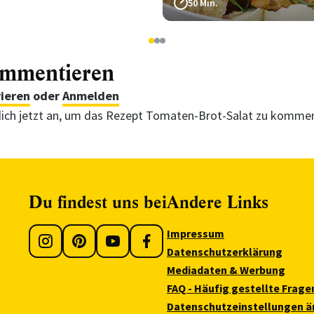
50 Min.
1
2
3
ommentieren
rieren
oder
Anmelden
ich jetzt an, um das Rezept Tomaten-Brot-Salat zu komme
Du findest uns bei
Andere Links
Impressum
Datenschutzerklärung
Mediadaten & Werbung
FAQ - Häufig gestellte Frage
Datenschutzeinstellungen ä