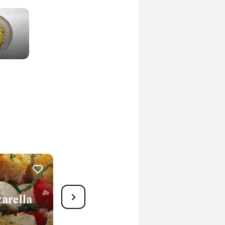
9
arella
Bunter Salat mit Röstbrot
35 Min.