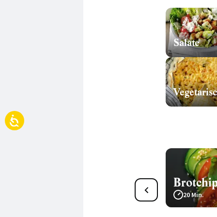
Salate
Vegetaris
Brotchip
9
Bunter Salat mit Röstbrot
20 Min.
35 Min.