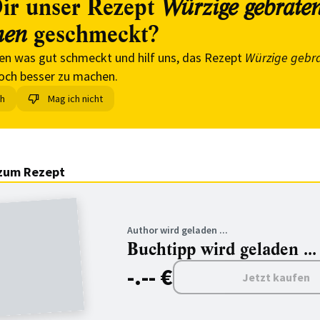
ir unser Rezept
Würzige gebrate
geschmeckt?
nen
en was gut schmeckt und hilf uns, das Rezept
Würzige gebr
och besser zu machen.
ch
Mag ich nicht
zum Rezept
Author wird geladen ...
Buchtipp wird geladen ...
-.-- €
Jetzt kaufen