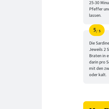
25-30 Minut
Pfeffer un
lassen.
5
5
Schri
von
Die Sardin
Jeweils 2 
Braten in 
darin pro 
mit den zw
oder kalt.