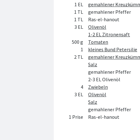
1 EL
gemahlener Kreuzküm
1 TL
gemahlener Pfeffer
1 TL
Ras-el-hanout
3 EL
Olivenöl
1-2 EL Zitronensaft
500 g
Tomaten
1
kleines Bund Petersilie
2 TL
gemahlener Kreuzküm
Salz
gemahlener Pfeffer
2-3 EL Olivenöl
4
Zwiebeln
3 EL
Olivenöl
Salz
gemahlener Pfeffer
1 Prise
Ras-el-hanout