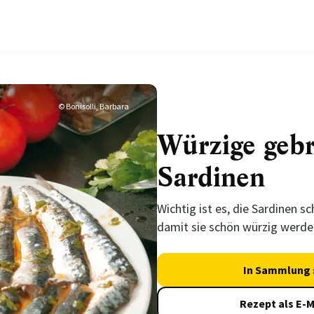
© Bonisolli, Barbara
Würzige gebr
Sardinen
Wichtig ist es, die Sardinen s
damit sie schön würzig werde
In Sammlung 
Rezept als E-M