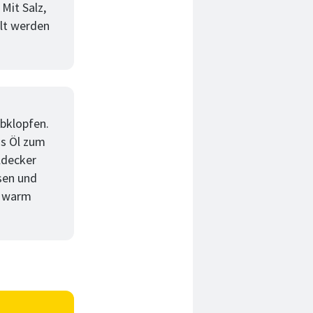
Mit Salz,
alt werden
abklopfen.
as Öl zum
ldecker
sen und
s warm