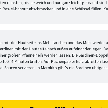
en dünsten, bis sie weich und nur ganz leicht gebräunt sind. 
d Ras-el-hanout abschmecken und in eine Schüssel füllen. K
tt
en mit der Hautseite ins Mehl tauchen und das Mehl wieder 
Sardinen mit der Hautseite nach außen aufeinander legen. D
einer großen Pfanne heiß werden lassen. Die Sardinen-Doppe
Seite 3-4 Minuten braten. Auf Küchenpapier kurz abfetten las
ei Saucen servieren. In Marokko gibt's die Sardinen übrigen