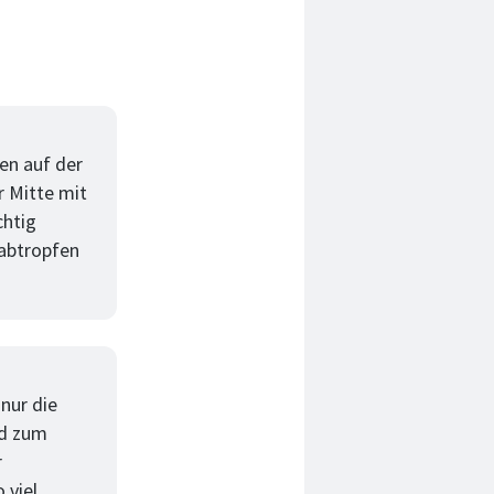
en auf der
r Mitte mit
chtig
 abtropfen
nur die
nd zum
r
 viel