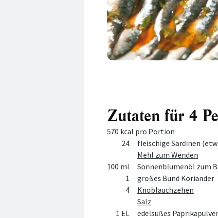
Zutaten für 4 P
570 kcal pro Portion
Menge
Zutat
24
fleischige Sardinen (etw
Mehl zum Wenden
100 ml
Sonnenblumenöl zum B
1
großes Bund Koriander
4
Knoblauchzehen
Salz
1 EL
edelsüßes Paprikapulve