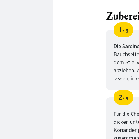
Zubere
1
5
Schri
von
Die Sardin
Bauchseite
dem Stiel v
abziehen. 
lassen, in 
2
5
Schri
von
Für die Ch
dicken unt
Koriander 
zusammen f