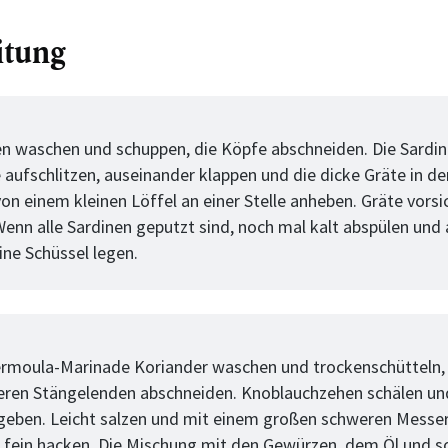
itung
tt
en waschen und schuppen, die Köpfe abschneiden. Die Sardin
 aufschlitzen, auseinander klappen und die dicke Gräte in de
on einem kleinen Löffel an einer Stelle anheben. Gräte vorsi
Wenn alle Sardinen geputzt sind, noch mal kalt abspülen und
eine Schüssel legen.
tt
ermoula-Marinade Koriander waschen und trockenschütteln, 
eren Stängelenden abschneiden. Knoblauchzehen schälen u
geben. Leicht salzen und mit einem großen schweren Messe
ein hacken. Die Mischung mit den Gewürzen, dem Öl und so