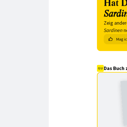
Hat D
Sardi
Zeig ander
Sardinen
n
Mag i
Das Buch 