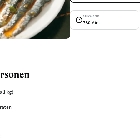
AUFWAND
780 Min.
ersonen
a 1 kg)
raten
r