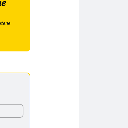
ne
atene