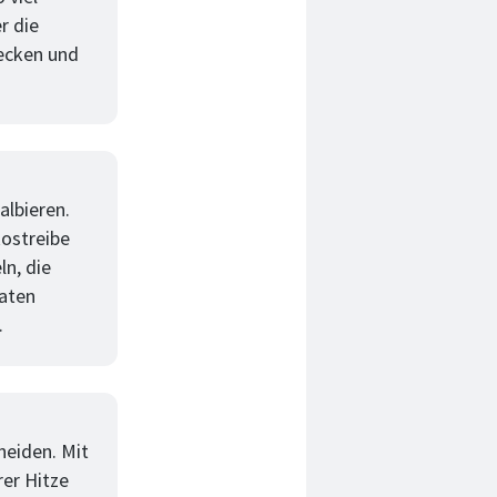
r die
ecken und
lbieren.
kostreibe
ln, die
aten
.
neiden. Mit
rer Hitze