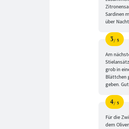
Zitronensa
Sardinen m
über Nacht
3
5
Schri
von
Am nächste
Stielansät
grob in ein
Blättchen 
geben. Gut
4
5
Schri
von
Für die Zw
dem Oliven