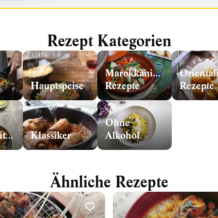
Rezept Kategorien
Marokkanische
Oriental
Hauptspeise
Rezepte
Rezepte
Ohne
vorzubereiten
Klassiker
Alkohol
Ähnliche Rezepte