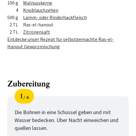
100 g
Walnusskerne
4
Knoblauchzehen
500 g
Lamm- oder Rinderhackfleisch
2 TL
Ras-el-hanout
2 TL
Zitronensaft
Entdecke unser Rezept für selbstgemachte Ras-el-
Hanout Gewürzmischung
Zubereitung
1
6
Schritt
von
Die Bohnen in eine Schüssel geben und mit
Wasser bedecken. Über Nacht einweichen und
quellen lassen.