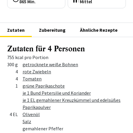
865 Min.
Mittel
Zutaten
Zubereitung
Ähnliche Rezepte
Zutaten für 4 Personen
755 kcal pro Portion
Menge
Zutat
300 g
getrocknete weiße Bohnen
4
rote Zwiebeln
4
Tomaten
1
grüne Paprikaschote
je 1 Bund Petersilie und Koriander
je 1 EL gemahlener Kreuzkümmel und edelsüßes
Paprikapulver
4 EL
Olivenöl
Salz
gemahlener Pfeffer