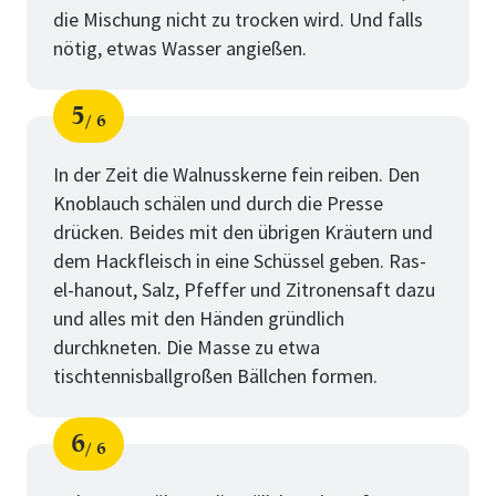
die Mischung nicht zu trocken wird. Und falls
nötig, etwas Wasser angießen.
5
6
Schritt
von
In der Zeit die Walnusskerne fein reiben. Den
Knoblauch schälen und durch die Presse
drücken. Beides mit den übrigen Kräutern und
dem Hackfleisch in eine Schüssel geben. Ras-
el-hanout, Salz, Pfeffer und Zitronensaft dazu
und alles mit den Händen gründlich
durchkneten. Die Masse zu etwa
tischtennisballgroßen Bällchen formen.
6
6
Schritt
von