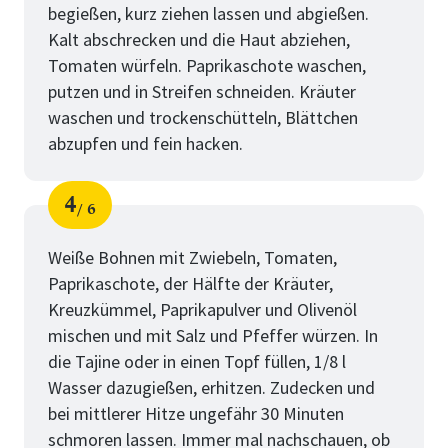
begießen, kurz ziehen lassen und abgießen.
Kalt abschrecken und die Haut abziehen,
Tomaten würfeln. Paprikaschote waschen,
putzen und in Streifen schneiden. Kräuter
waschen und trockenschütteln, Blättchen
abzupfen und fein hacken.
4
6
Schritt
von
Weiße Bohnen mit Zwiebeln, Tomaten,
Paprikaschote, der Hälfte der Kräuter,
Kreuzkümmel, Paprikapulver und Olivenöl
mischen und mit Salz und Pfeffer würzen. In
die Tajine oder in einen Topf füllen, 1/8 l
Wasser dazugießen, erhitzen. Zudecken und
bei mittlerer Hitze ungefähr 30 Minuten
schmoren lassen. Immer mal nachschauen, ob