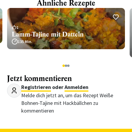
Ähnliche Rezepte
1
Lamm-Tajine mit Datteln
135 Min.
1
2
3
Jetzt kommentieren
Registrieren
oder
Anmelden
Melde dich jetzt an, um das Rezept Weiße
Bohnen-Tajine mit Hackbällchen zu
kommentieren