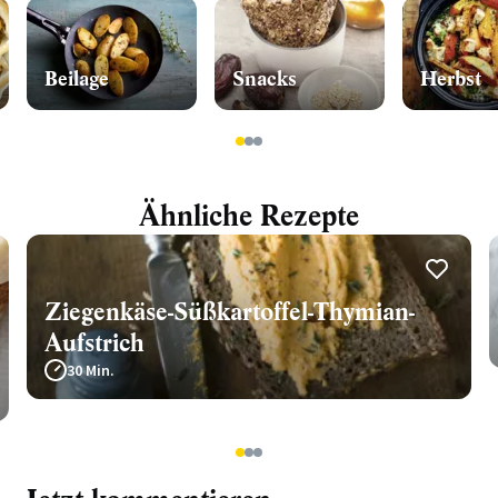
Beilage
Snacks
Herbst
1
2
3
Ähnliche Rezepte
Ziegenkäse-Süßkartoffel-Thymian-
Aufstrich
30 Min.
1
2
3