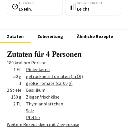
AUFWAND
SCHWIERIGKEIT
15 Min.
Leicht
Zutaten
Zubereitung
Ähnliche Rezepte
Zutaten für 4 Personen
180 kcal pro Portion
Menge
Zutat
1 EL
Pinienkerne
50 g
getrocknete Tomaten (in Öl)
1
große Tomate (ca. 00 g)
2 Stiele
Basilikum
150 g
Ziegenfrischkäse
2 TL
Thymianblättchen
Salz
Pfeffer
Weitere Rezeptideen mit Ziegenkäse