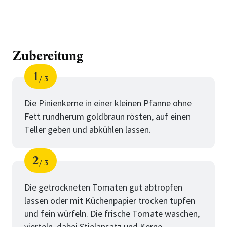
Zubereitung
1
3
Schritt
von
Die Pinienkerne in einer kleinen Pfanne ohne
Fett rundherum goldbraun rösten, auf einen
Teller geben und abkühlen lassen.
2
3
Schritt
von
Die getrockneten Tomaten gut abtropfen
lassen oder mit Küchenpapier trocken tupfen
und fein würfeln. Die frische Tomate waschen,
vierteln, dabei Stielansatz und Kerne