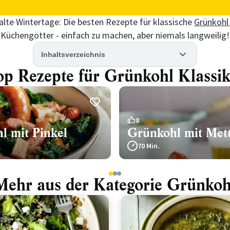
alte Wintertage: Die besten Rezepte für klassische
Grünkoh
i Küchengötter - einfach zu machen, aber niemals langweilig!
Inhaltsverzeichnis
op Rezepte für Grünkohl Klassik
8
l mit Pinkel
Grünkohl mit Met
70 Min.
1
2
3
Mehr aus der Kategorie Grünkoh