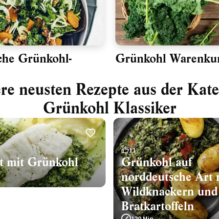
che Grünkohl-
Grünkohl Warenku
re neusten Rezepte aus der Kate
Grünkohl Klassiker
11
et mit Grünkohl
Grünkohl auf
norddeutsche Art 
Wildknackern und
Bratkartoffeln
120 Min.