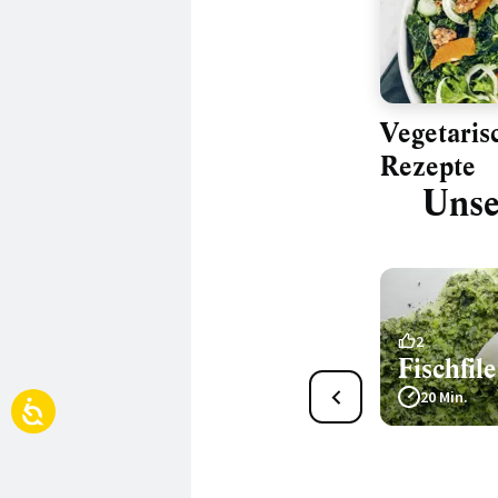
Vegetaris
Rezepte
Unse
11
2
Grünkohl
Fischfil
105 Min.
20 Min.