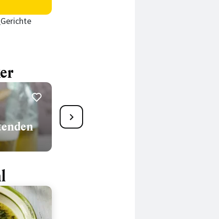
l
Gerichte
er
11
tenden
Grünkohl
105 Min.
l