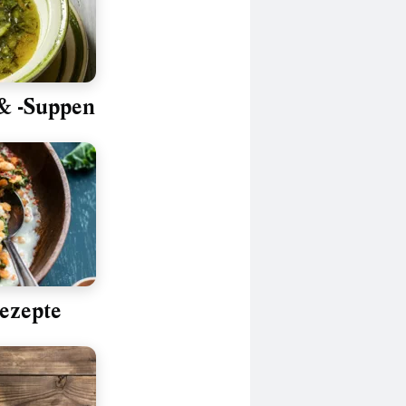
& -Suppen
ezepte