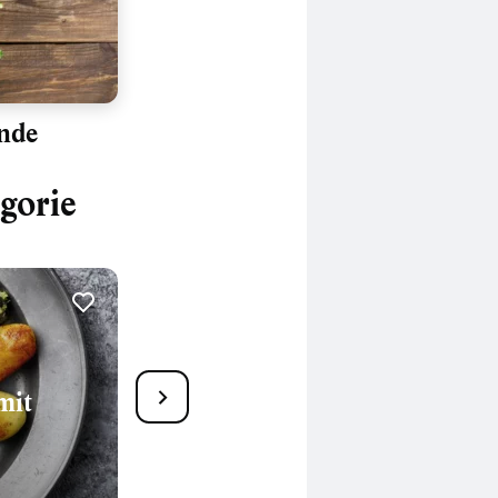
nde
gorie
45
Grünkohl mit Pinkel
mit
170 Min.