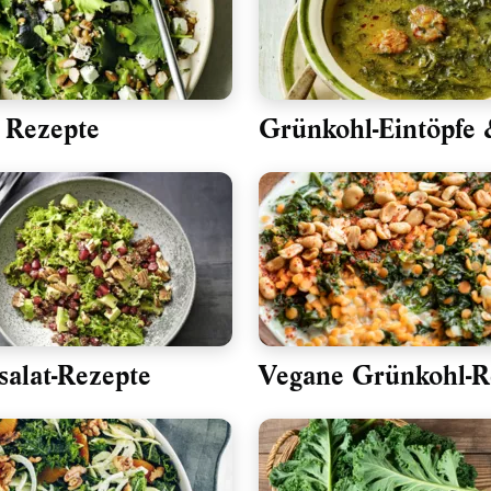
 Rezepte
Grünkohl-Eintöpfe 
alat-Rezepte
Vegane Grünkohl-R