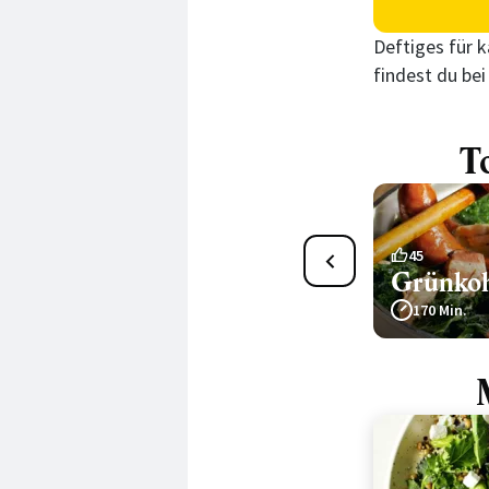
Deftiges für k
findest du be
T
11
45
Grünkohl
Grünkoh
105 Min.
170 Min.