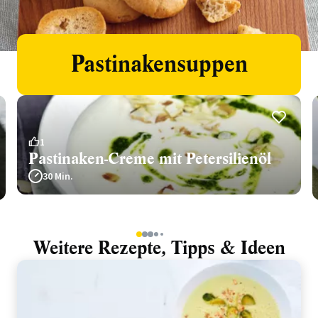
Pastinakensuppen
1
Pastinaken-Creme mit Petersilienöl
30 Min.
1
2
3
4
5
Weitere Rezepte, Tipps & Ideen