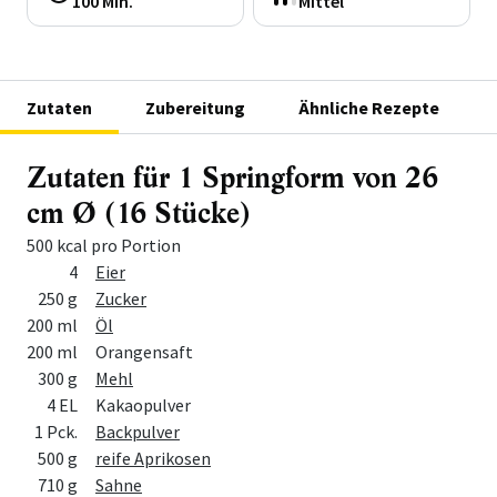
100 Min.
Mittel
Zutaten
Zubereitung
Ähnliche Rezepte
Zutaten für 1 Springform von 26
cm Ø (16 Stücke)
500 kcal pro Portion
Menge
Zutat
4
Eier
250 g
Zucker
200 ml
Öl
200 ml
Orangensaft
300 g
Mehl
4 EL
Kakaopulver
1 Pck.
Backpulver
500 g
reife Aprikosen
710 g
Sahne