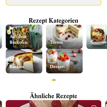
Rezept Kategorien
Aus dem
Backofen
Torten
Sommer
Backen
Dessert
1
2
Ähnliche Rezepte