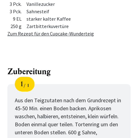
3 Pck.
Vanillezucker
3 Pck.
Sahnesteif
9 EL
starker kalter Kaffee
250 g
Zartbitterkuvertüre
Zum Rezept für den Cupcake-Wunderteig
Zubereitung
1
1
Schritt
von
Aus den Teigzutaten nach dem Grundrezept in
45-50 Min. einen Boden backen. Aprikosen
waschen, halbieren, entsteinen, klein würfeln.
Boden einmal quer teilen. Tortenring um den
unteren Boden stellen. 600 g Sahne,