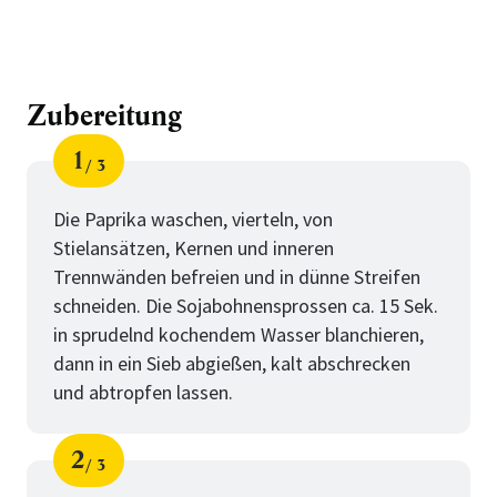
Zubereitung
1
3
Schritt
von
Die Paprika waschen, vierteln, von
Stielansätzen, Kernen und inneren
Trennwänden befreien und in dünne Streifen
schneiden. Die Sojabohnensprossen ca. 15 Sek.
in sprudelnd kochendem Wasser blanchieren,
dann in ein Sieb abgießen, kalt abschrecken
und abtropfen lassen.
2
3
Schritt
von