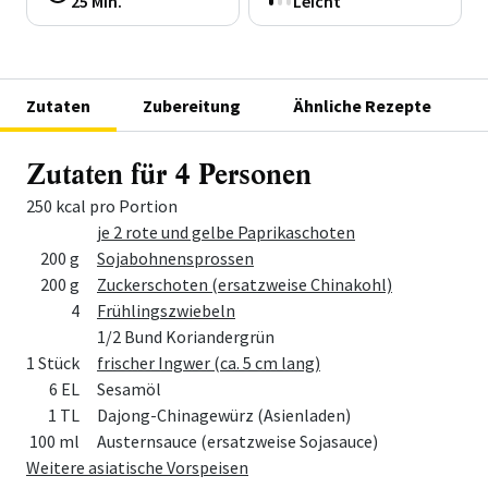
25 Min.
Leicht
Zutaten
Zubereitung
Ähnliche Rezepte
Zutaten für 4 Personen
250 kcal pro Portion
Menge
Zutat
je 2 rote und gelbe Paprikaschoten
200 g
Sojabohnensprossen
200 g
Zuckerschoten (ersatzweise Chinakohl)
4
Frühlingszwiebeln
1/2 Bund Koriandergrün
1 Stück
frischer Ingwer (ca. 5 cm lang)
6 EL
Sesamöl
1 TL
Dajong-Chinagewürz (Asienladen)
100 ml
Austernsauce (ersatzweise Sojasauce)
Weitere asiatische Vorspeisen