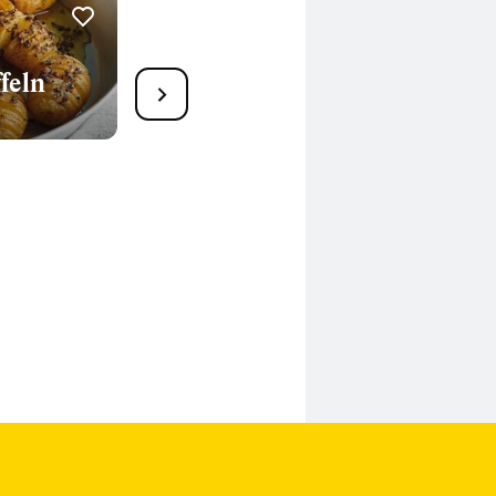
1
feln
Bratsellerie mit Rosmarin
35 Min.