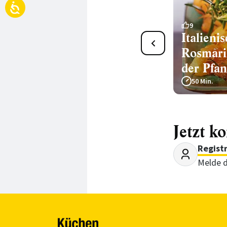
1
9
Bratsellerie mit Rosmarin
Italieni
Rosmari
35 Min.
der Pfa
50 Min.
Jetzt k
Regist
Melde d