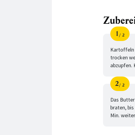
Zubere
1
2
Schri
von
Kartoffeln
trocken we
abzupfen. 
2
2
Schri
von
Das Butters
braten, bis
Min. weite