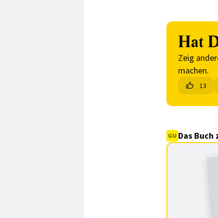
Hat D
Zeig ander
machen.
13
Das Buch 