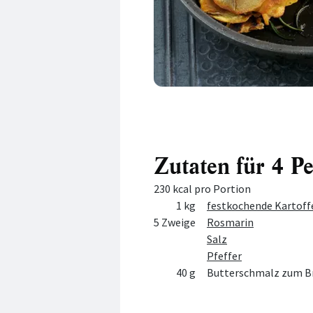
Zutaten für 4 P
230 kcal pro Portion
Menge
Zutat
1 kg
festkochende Kartoff
5 Zweige
Rosmarin
Salz
Pfeffer
40 g
Butterschmalz zum B