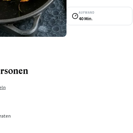
AUFWAND
40 Min.
ersonen
eln
raten