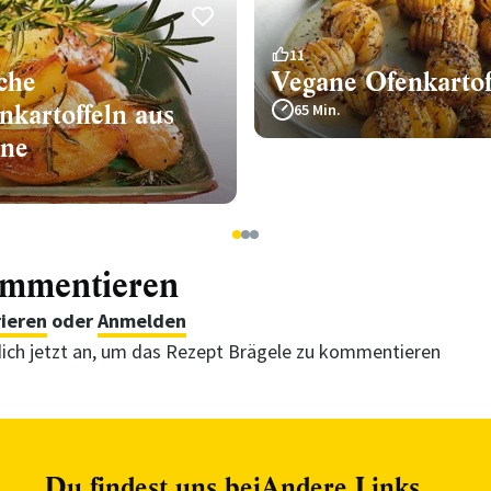
11
sche
Vegane Ofenkartof
nkartoffeln aus
65 Min.
nne
1
2
3
ommentieren
rieren
oder
Anmelden
ich jetzt an, um das Rezept Brägele zu kommentieren
Du findest uns bei
Andere Links