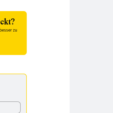
ckt?
besser zu