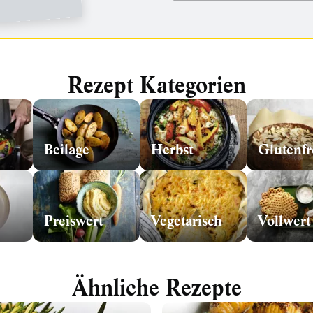
Rezept Kategorien
Beilage
Herbst
Glutenfr
Preiswert
Vegetarisch
Vollwert
Ähnliche Rezepte