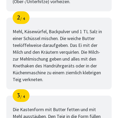
(Ober-/Unterhitze) vorheizen.
2
4
Schritt
von
Mehl, Käsewürfel, Backpulver und 1 TL Salz in
einer Schüssel mischen. Die weiche Butter
teelöffelweise daraufgeben. Das Ei mit der
Milch und den Kräutern verquirlen. Die Milch-
zur Mehlmischung geben und alles mit den
Knethaken des Handrührgeräts oder in der
Küchenmaschine zu einem ziemlich klebrigen
Teig verkneten.
3
4
Schritt
von
Die Kastenform mit Butter fetten und mit
Mehl ausstäuben. Den Teig in die Form füllen