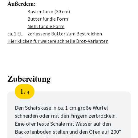
Außerdem:
Menge
Zutat
Kastenform (30 cm)
Butter für die Form
Mehl für die Form
ca. 1 EL
zerlassene Butter zum Bestreichen
Hier klicken für weitere schnelle Brot-Varianten
Zubereitung
1
4
Schritt
von
Den Schafskäse in ca. 1 cm große Würfel
schneiden oder mit den Fingern zerbröckeln.
Eine ofenfeste Schale mit Wasser auf den
Backofenboden stellen und den Ofen auf 200°