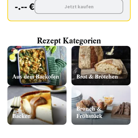
-.-- €
Jetzt kaufen
Rezept Kategorien
Aus dem Backofen
Brot & Brötchen
Brunch &
Backen
Frühstück