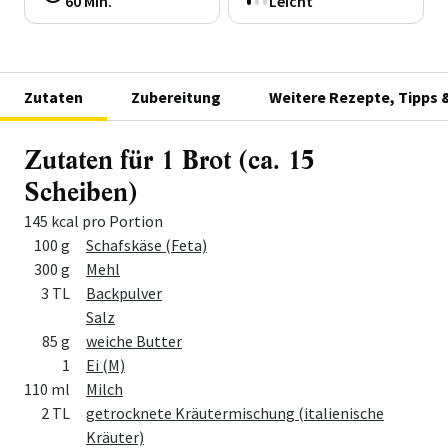
60 Min.
Leicht
Zutaten
Zubereitung
Weitere Rezepte, Tipps 
Zutaten für 1 Brot (ca. 15
Scheiben)
145 kcal pro Portion
Menge
Zutat
100 g
Schafskäse (Feta)
300 g
Mehl
3 TL
Backpulver
Salz
85 g
weiche Butter
1
Ei (M)
110 ml
Milch
2 TL
getrocknete Kräutermischung (italienische
Kräuter)