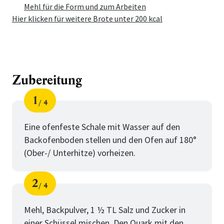
Mehl für die Form und zum Arbeiten
Hier klicken für weitere Brote unter 200 kcal
Zubereitung
1
4
Schritt
von
Eine ofenfeste Schale mit Wasser auf den
Backofenboden stellen und den Ofen auf 180°
(Ober-/ Unterhitze) vorheizen.
2
4
Schritt
von
Mehl, Backpulver, 1 ½ TL Salz und Zucker in
einer Schüssel mischen. Den Quark mit den