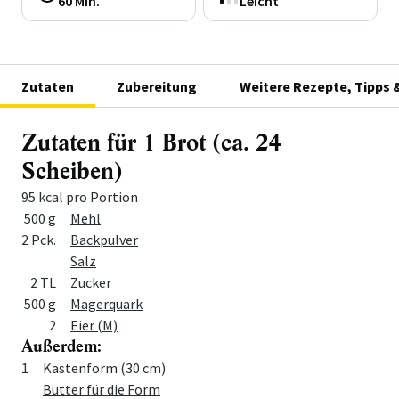
60 Min.
Leicht
Zutaten
Zubereitung
Weitere Rezepte, Tipps 
Zutaten für 1 Brot (ca. 24
Scheiben)
95 kcal pro Portion
Menge
Zutat
500 g
Mehl
2 Pck.
Backpulver
Salz
2 TL
Zucker
500 g
Magerquark
2
Eier (M)
Außerdem:
Menge
Zutat
1
Kastenform (30 cm)
Butter für die Form