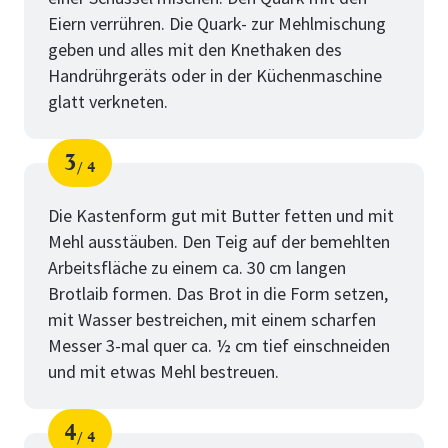
Eiern verrühren. Die Quark- zur Mehlmischung
geben und alles mit den Knethaken des
Handrührgeräts oder in der Küchenmaschine
glatt verkneten.
3
4
Schritt
von
Die Kastenform gut mit Butter fetten und mit
Mehl ausstäuben. Den Teig auf der bemehlten
Arbeitsfläche zu einem ca. 30 cm langen
Brotlaib formen. Das Brot in die Form setzen,
mit Wasser bestreichen, mit einem scharfen
Messer 3-mal quer ca. ½ cm tief einschneiden
und mit etwas Mehl bestreuen.
4
4