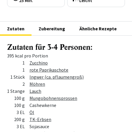
25 Min.
Leicht
Zutaten
Zubereitung
Ähnliche Rezepte
Zutaten für 3-4 Personen:
395 kcal pro Portion
Menge
Zutat
1
Zucchino
1
rote Paprikaschote
1 Stück
Ingwer (ca. pflaumengroß)
2
Möhren
1 Stange
Lauch
100 g
Mungobohnensprossen
100 g
Cashewkerne
3 EL
Öl
200 g
TK-Erbsen
3 EL
Sojasauce