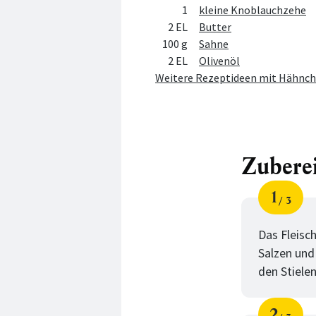
1
kleine Knoblauchzehe
2 EL
Butter
100 g
Sahne
2 EL
Olivenöl
Weitere Rezeptideen mit Hähnche
Zubere
1
3
Schri
von
Das Fleisch
Salzen und
den Stiele
2