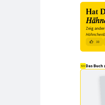
Hat D
Hähnc
Zeig ander
Hähnchenb
33
Das Buch 