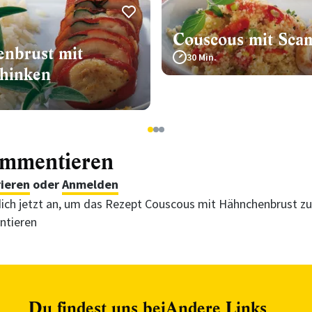
Couscous mit Sca
nbrust mit
30 Min.
hinken
1
2
3
ommentieren
rieren
oder
Anmelden
ich jetzt an, um das Rezept Couscous mit Hähnchenbrust zu
tieren
Du findest uns bei
Andere Links