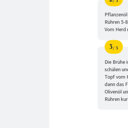
3
Schri
von
Pflanzenöl 
Rühren 5-8
Vom Herd n
3
3
Schri
von
Die Brühe 
schälen un
Topf vom H
dann das F
Olivenöl u
Rühren kur