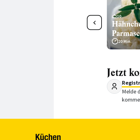
7
10
Paprika mit Couscous
Hähnche
Parmasc
70 Min.
20 Min.
Jetzt k
Regist
Melde d
kommen