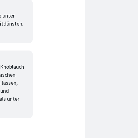
e unter
mitdünsten.
 Knoblauch
ischen.
 lassen,
 und
als unter