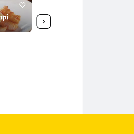
mpi
7
Paprika mit Couscous
70 Min.