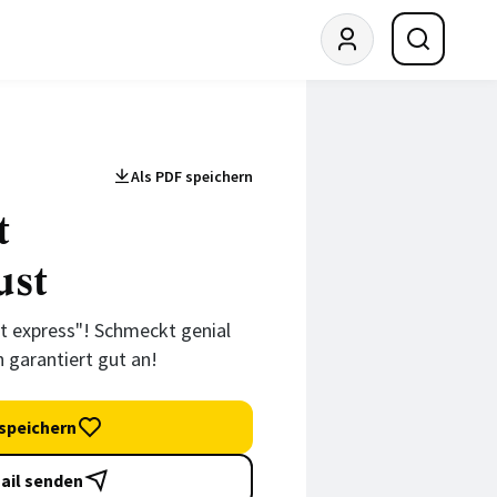
Als PDF speichern
t
ust
nt express"! Schmeckt genial
 garantiert gut an!
speichern
ail senden