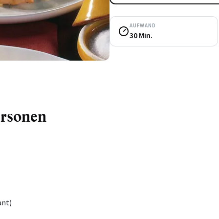
AUFWAND
30 Min.
ersonen
ant)