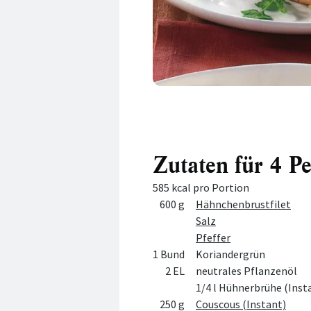
Zutaten für 4 P
585 kcal pro Portion
Menge
Zutat
600 g
Hähnchenbrustfilet
Salz
Pfeffer
1 Bund
Koriandergrün
2 EL
neutrales Pflanzenöl
1/4 l Hühnerbrühe (Inst
250 g
Couscous (Instant)