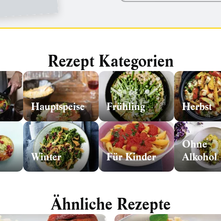
Rezept Kategorien
Hauptspeise
Frühling
Herbst
Ohne
Winter
Für Kinder
Alkohol
Ähnliche Rezepte