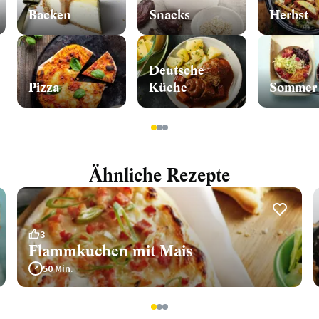
Backen
Snacks
Herbst
Deutsche
Pizza
Küche
Sommer
1
2
3
Ähnliche Rezepte
3
Flammkuchen mit Mais
50 Min.
1
2
3