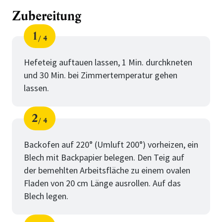
Zubereitung
1
4
Schritt
von
Hefeteig auftauen lassen, 1 Min. durchkneten
und 30 Min. bei Zimmertemperatur gehen
lassen.
2
4
Schritt
von
Backofen auf 220° (Umluft 200°) vorheizen, ein
Blech mit Backpapier belegen. Den Teig auf
der bemehlten Arbeitsfläche zu einem ovalen
Fladen von 20 cm Länge ausrollen. Auf das
Blech legen.