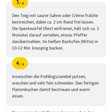
3
4
Schritt
von
Den Teig mit saurer Sahne oder Crème fraîche
bestreichen, dabei ca. 2 cm Rand frei lassen.
Die Speckwürfel (Rest einfrieren, hält sich ca. 2
Monate) darauf verteilen, etwas Pfeffer
darübermahlen. Im heißen Backofen (Mitte) in
10-12 Min. knusprig backen.
4
4
Schritt
von
Inzwischen die Frühlingszwiebel putzen,
waschen und sehr fein schneiden. Den fertigen
Flammkuchen damit bestreuen und warm
essen.