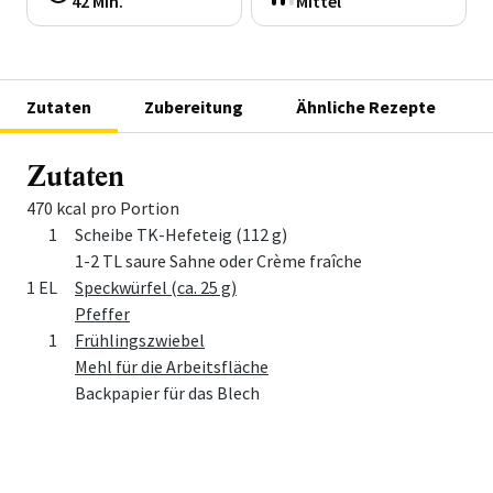
42 Min.
Mittel
Zutaten
Zubereitung
Ähnliche Rezepte
Zutaten
470 kcal pro Portion
Menge
Zutat
1
Scheibe TK-Hefeteig (112 g)
1-2 TL saure Sahne oder Crème fraîche
1 EL
Speckwürfel (ca. 25 g)
Pfeffer
1
Frühlingszwiebel
Mehl für die Arbeitsfläche
Backpapier für das Blech