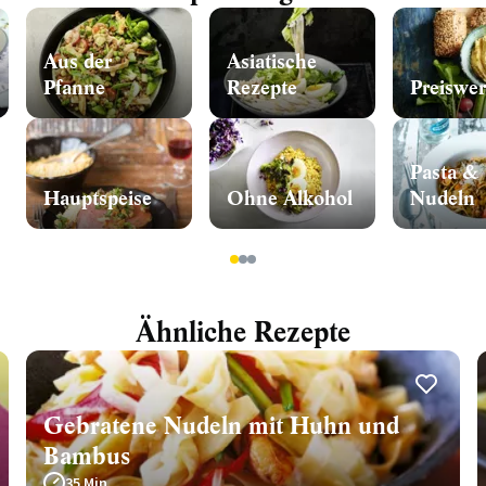
Aus der
Asiatische
Pfanne
Rezepte
Preiswer
Pasta &
Hauptspeise
Ohne Alkohol
Nudeln
1
2
3
Ähnliche Rezepte
Gebratene Nudeln mit Huhn und
Bambus
35 Min.