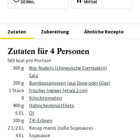
20 Min.
Mittel
Zutaten
Zubereitung
Ähnliche Rezepte
Zutaten für 4 Personen
565 kcal pro Portion
Menge
Zutat
300 g
Mie-Nudeln (chinesische Eiernudeln)
Salz
200 g
Bambussprossen (aus Dose oder Glas)
1 Stück
frischer Ingwer (etwa 2 cm)
8
Kirschtomaten
400 g
Hähnchenbrustfilets
6 EL
Öl
100 g
TK-Erbsen
2 1/2 EL
Kecap manis (süße Sojasauce)
4 EL
Sojasauce