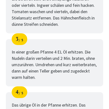
oder vierteln. Ingwer schälen und fein hacken.
Tomaten waschen und vierteln, dabei den
Stielansatz entfernen. Das Hähnchenfleisch in
dünne Streifen schneiden.
3
5
Schritt
von
In einer großen Pfanne 4 EL Öl erhitzen. Die
Nudeln darin verteilen und 2 Min. braten, ohne
umzurühren. Umdrehen und kurz weiterbraten,
dann auf einen Teller geben und zugedeckt
warm halten.
4
5
Schritt
von
Das übrige Öl in der Pfanne erhitzen. Das