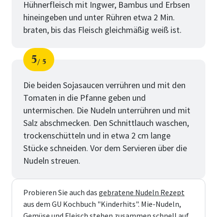
Hühnerfleisch mit Ingwer, Bambus und Erbsen
hineingeben und unter Rühren etwa 2 Min.
braten, bis das Fleisch gleichmäßig weiß ist.
5
5
Schritt
von
Die beiden Sojasaucen verrühren und mit den
Tomaten in die Pfanne geben und
untermischen. Die Nudeln unterrühren und mit
Salz abschmecken. Den Schnittlauch waschen,
trockenschütteln und in etwa 2 cm lange
Stücke schneiden. Vor dem Servieren über die
Nudeln streuen.
Probieren Sie auch das
gebratene Nudeln Rezept
aus dem GU Kochbuch "Kinderhits". Mie-Nudeln,
Gemüse und Fleisch stehen zusammen schnell auf