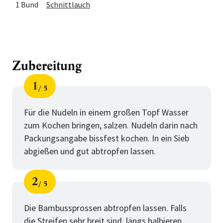
1 Bund
Schnittlauch
Zubereitung
1
5
Schritt
von
Für die Nudeln in einem großen Topf Wasser
zum Kochen bringen, salzen. Nudeln darin nach
Packungsangabe bissfest kochen. In ein Sieb
abgießen und gut abtropfen lassen.
2
5
Schritt
von
Die Bambussprossen abtropfen lassen. Falls
die Streifen sehr breit sind, längs halbieren