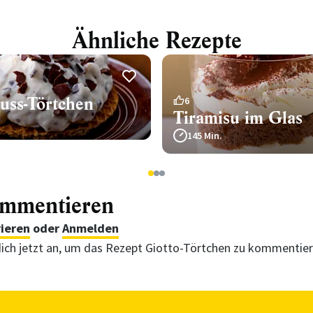
Ähnliche Rezepte
uss-Törtchen
6
Tiramisu im Glas
145 Min.
1
2
3
ommentieren
rieren
oder
Anmelden
ich jetzt an, um das Rezept Giotto-Törtchen zu kommentie