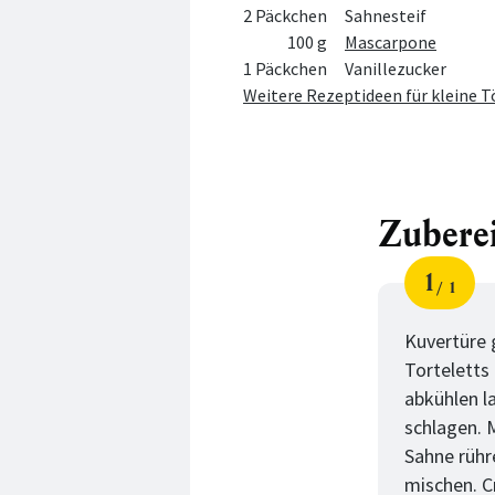
2 Päckchen
Sahnesteif
100 g
Mascarpone
1 Päckchen
Vanillezucker
Weitere Rezeptideen für kleine 
Zubere
1
1
Schri
von
Kuvertüre 
Torteletts
abkühlen la
schlagen. 
Sahne rühr
mischen. Cr