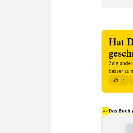
Hat D
gesch
Zeig ander
besser zu 
7
Das Buch 