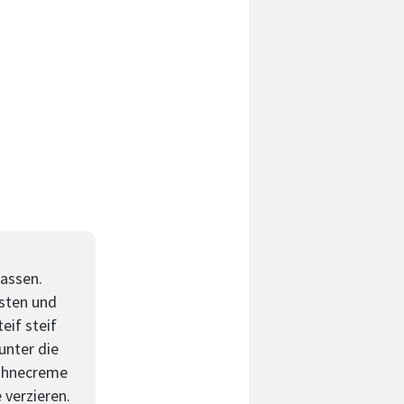
assen.
östen und
eif steif
unter die
Sahnecreme
 verzieren.