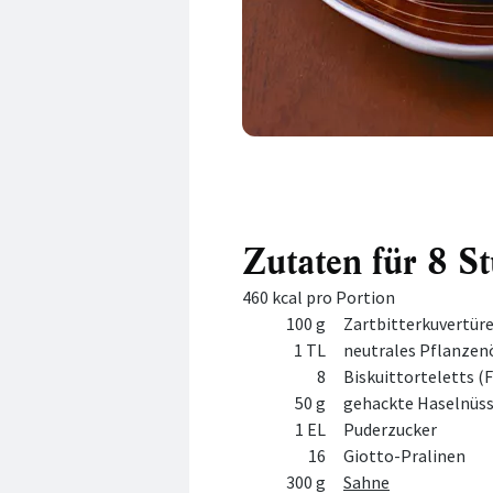
Zutaten für 8 S
460 kcal pro Portion
Menge
Zutat
100 g
Zartbitterkuvertür
1 TL
neutrales Pflanzen
8
Biskuittorteletts (
50 g
gehackte Haselnüs
1 EL
Puderzucker
16
Giotto-Pralinen
300 g
Sahne