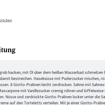
Törtchen
itung
tt
grob hacken, mit Öl über dem heißen Wasserbad schmelzen l
 damit bestreichen. Haselnüsse mit Puderzucker mischen, r
ssen. 8 Giotto-Pralinen leicht zerdrücken. Sahne mit Sahnest
Mascarpone mit Vanillezucker cremig rühren und löffelweise 
en. Nüsse und zerdrückte Giotto-Pralinen locker unter die 
eme auf den Torteletts verteilen. Mit je einer Giotto-Praline