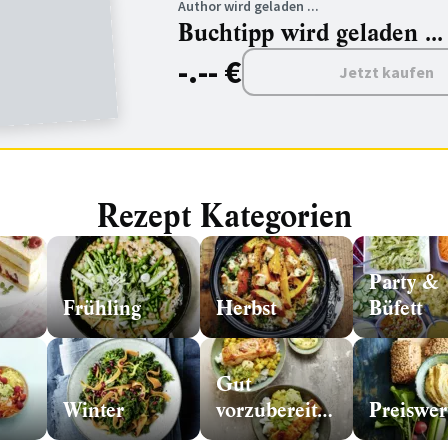
Author wird geladen ...
Buchtipp wird geladen ...
-.-- €
Jetzt kaufen
Rezept Kategorien
Party &
Frühling
Herbst
Büfett
Gut
Winter
vorzubereiten
Preiswer