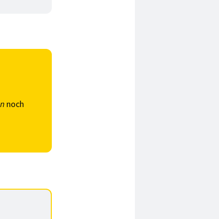
en
noch