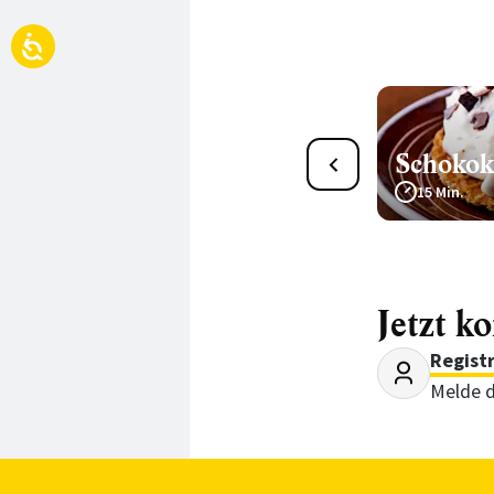
Schokok
2
Schoko-Minze-Tarte
15 Min.
150 Min.
Jetzt k
Regist
Melde d