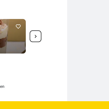
2
Schoko-Minze-Tarte
150 Min.
ren