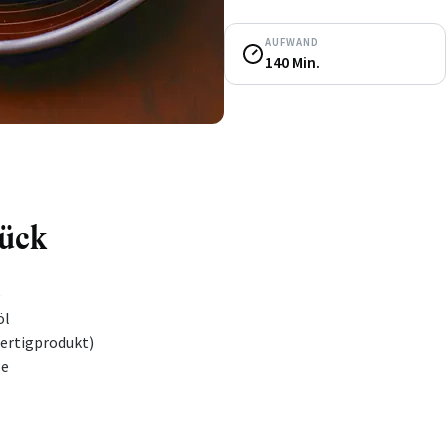
AUFWAND
140 Min.
tück
e
öl
Fertigprodukt)
se