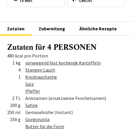
75 Min.
Leicht
Zutaten
Zubereitung
Ähnliche Rezepte
Zutaten für 4 PERSONEN
480 kcal pro Portion
Menge
Zutat
1 kg
vorwiegend fest kochende Kartoffeln
4
Stangen Lauch
1
Knoblauchzehe
Salz
Pfeffer
2 TL
Anissamen (ersatzweise Fenchelsamen)
200 g
Sahne
250 ml
Gemüsebrühe (Instant)
150 g
Gorgonzola
Butter für die Form