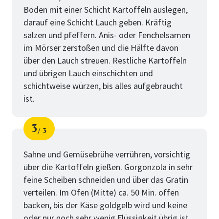
Boden mit einer Schicht Kartoffeln auslegen,
darauf eine Schicht Lauch geben. Kräftig
salzen und pfeffern. Anis- oder Fenchelsamen
im Mörser zerstoßen und die Hälfte davon
über den Lauch streuen. Restliche Kartoffeln
und übrigen Lauch einschichten und
schichtweise würzen, bis alles aufgebraucht
ist.
3
3
Schritt
von
Sahne und Gemüsebrühe verrühren, vorsichtig
über die Kartoffeln gießen. Gorgonzola in sehr
feine Scheiben schneiden und über das Gratin
verteilen. Im Ofen (Mitte) ca. 50 Min. offen
backen, bis der Käse goldgelb wird und keine
oder nur noch sehr wenig Flüssigkeit übrig ist.