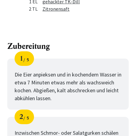
1 EL
gehackter TK-Dill
2 TL
Zitronensaft
Zubereitung
1
5
Schritt
von
Die Eier anpieksen und in kochendem Wasser in
etwa 7 Minuten etwas mehr als wachsweich
kochen. Abgießen, kalt abschrecken und leicht
abkühlen lassen.
2
5
Schritt
von
Inzwischen Schmor- oder Salatgurken schälen