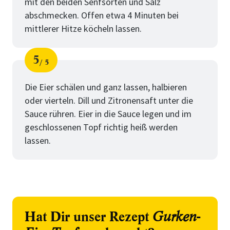
mit den beiden Senfsorten und Salz
abschmecken. Offen etwa 4 Minuten bei
mittlerer Hitze köcheln lassen.
5
5
Schritt
von
Die Eier schälen und ganz lassen, halbieren
oder vierteln. Dill und Zitronensaft unter die
Sauce rühren. Eier in die Sauce legen und im
geschlossenen Topf richtig heiß werden
lassen.
Hat Dir unser Rezept
Gurken-