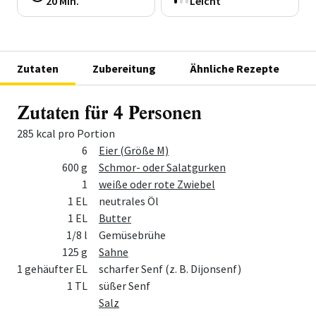
20 Min.
Leicht
Zutaten
Zubereitung
Ähnliche Rezepte
Zutaten für 4 Personen
285 kcal pro Portion
Menge
Zutat
6
Eier (Größe M)
600 g
Schmor- oder Salatgurken
1
weiße oder rote Zwiebel
1 EL
neutrales Öl
1 EL
Butter
1/8 l
Gemüsebrühe
125 g
Sahne
1 gehäufter EL
scharfer Senf (z. B. Dijonsenf)
1 TL
süßer Senf
Salz