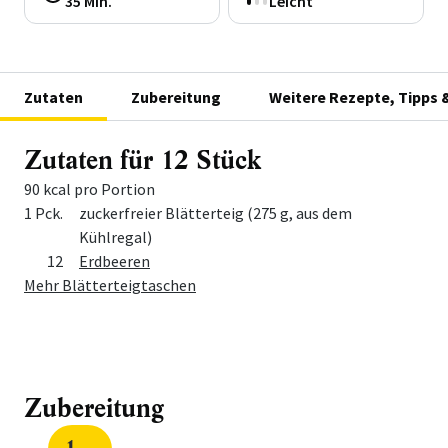
35 Min.
Leicht
Zutaten
Zubereitung
Weitere Rezepte, Tipps 
Zutaten für 12 Stück
90 kcal pro Portion
Menge
Zutat
1 Pck.
zuckerfreier Blätterteig (275 g, aus dem
Kühlregal)
12
Erdbeeren
Mehr Blätterteigtaschen
Zubereitung