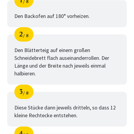
1
8
Schritt
von
Den Backofen auf 180° vorheizen.
2
8
Schritt
von
Den Blätterteig auf einem großen
Schneidebrett flach auseinanderrollen. Der
Länge und der Breite nach jeweils einmal
halbieren.
3
8
Schritt
von
Diese Stücke dann jeweils dritteln, so dass 12
kleine Rechtecke entstehen.
4