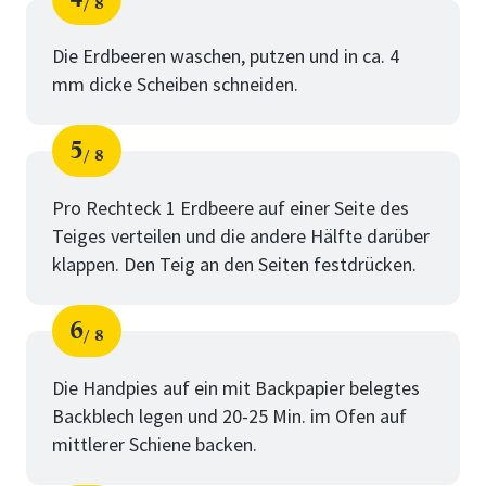
8
Schritt
von
Die Erdbeeren waschen, putzen und in ca. 4
mm dicke Scheiben schneiden.
5
8
Schritt
von
Pro Rechteck 1 Erdbeere auf einer Seite des
Teiges verteilen und die andere Hälfte darüber
klappen. Den Teig an den Seiten festdrücken.
6
8
Schritt
von
Die Handpies auf ein mit Backpapier belegtes
Backblech legen und 20-25 Min. im Ofen auf
mittlerer Schiene backen.