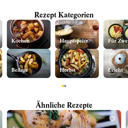
Rezept Kategorien
Kochen
Hauptspeise
Für Zwe
Beilage
Herbst
Leicht
1
2
Ähnliche Rezepte