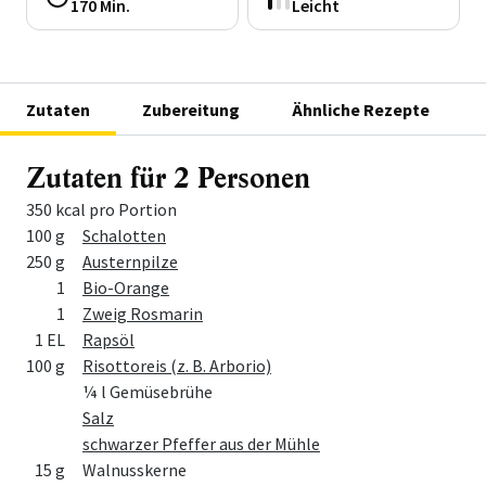
170 Min.
Leicht
Zutaten
Zubereitung
Ähnliche Rezepte
Zutaten für 2 Personen
350 kcal pro Portion
Menge
Zutat
100 g
Schalotten
250 g
Austernpilze
1
Bio-Orange
1
Zweig Rosmarin
1 EL
Rapsöl
100 g
Risottoreis (z. B. Arborio)
¼ l Gemüsebrühe
Salz
schwarzer Pfeffer aus der Mühle
15 g
Walnusskerne