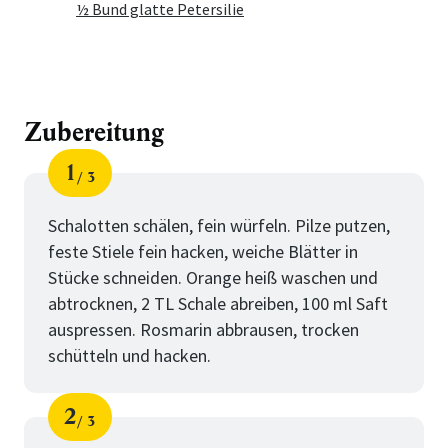
½ Bund glatte Petersilie
Zubereitung
1
3
Schritt
von
Schalotten schälen, fein würfeln. Pilze putzen,
feste Stiele fein hacken, weiche Blätter in
Stücke schneiden. Orange heiß waschen und
abtrocknen, 2 TL Schale abreiben, 100 ml Saft
auspressen. Rosmarin abbrausen, trocken
schütteln und hacken.
2
3
Schritt
von