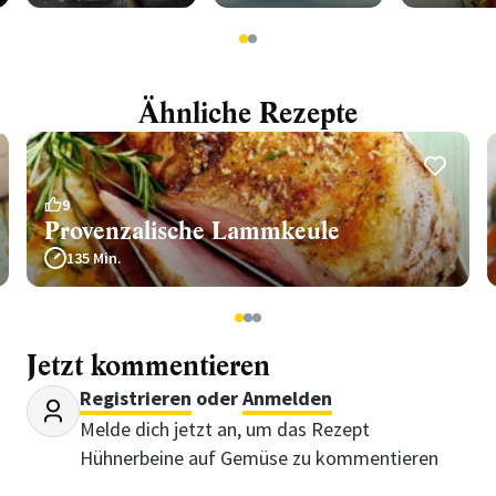
1
2
Ähnliche Rezepte
9
Provenzalische Lammkeule
135 Min.
1
2
3
Jetzt kommentieren
Registrieren
oder
Anmelden
Melde dich jetzt an, um das Rezept
Hühnerbeine auf Gemüse zu kommentieren