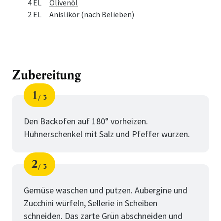
4 EL
Olivenöl
2 EL
Anislikör (nach Belieben)
Zubereitung
1
3
Schritt
von
Den Backofen auf 180° vorheizen.
Hühnerschenkel mit Salz und Pfeffer würzen.
2
3
Schritt
von
Gemüse waschen und putzen. Aubergine und
Zucchini würfeln, Sellerie in Scheiben
schneiden. Das zarte Grün abschneiden und