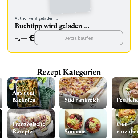
Author wird geladen ...
Buchtipp wird geladen ...
-.-- €
Jetzt kaufen
Rezept Kategorien
Aus dem
Backofen
Südfrankreich
Festlich
Französische
Gut
Rezepte
Sommer
vorzuber