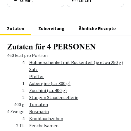
75 Min.
Leicht
Zutaten
Zubereitung
Ähnliche Rezepte
Zutaten für 4 PERSONEN
460 kcal pro Portion
Menge
Zutat
4
Hühnerschenkel mit Rückenteil (je etwa 250 g)
Salz
Pfeffer
1
Aubergine (ca. 300 g)
2
Zucchini (ca. 400 g)
2
Stangen Staudensellerie
400 g
Tomaten
4 Zweige
Rosmarin
4
Knoblauchzehen
2 TL
Fenchelsamen