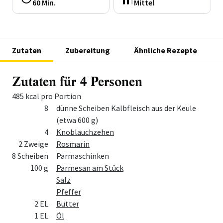
60 Min.
Mittel
Zutaten
Zubereitung
Ähnliche Rezepte
Zutaten für 4 Personen
485 kcal pro Portion
Menge
Zutat
8
dünne Scheiben Kalbfleisch aus der Keule
(etwa 600 g)
4
Knoblauchzehen
2 Zweige
Rosmarin
8 Scheiben
Parmaschinken
100 g
Parmesan am Stück
Salz
Pfeffer
2 EL
Butter
1 EL
Öl