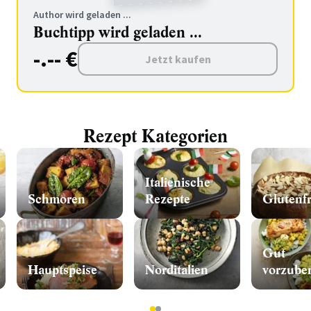
Author wird geladen ...
Buchtipp wird geladen ...
-.-- €
Jetzt kaufen
Rezept Kategorien
Italienische
Schmoren
Rezepte
Glutenfr
Gut
Hauptspeise
Norditalien
vorzuber