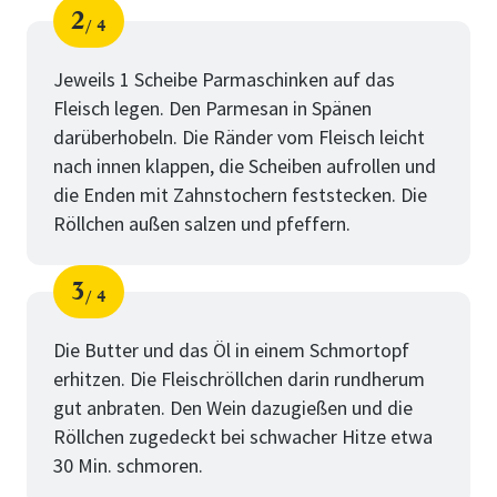
2
4
Schritt
von
Jeweils 1 Scheibe Parmaschinken auf das
Fleisch legen. Den Parmesan in Spänen
darüberhobeln. Die Ränder vom Fleisch leicht
nach innen klappen, die Scheiben aufrollen und
die Enden mit Zahnstochern feststecken. Die
Röllchen außen salzen und pfeffern.
3
4
Schritt
von
Die Butter und das Öl in einem Schmortopf
erhitzen. Die Fleischröllchen darin rundherum
gut anbraten. Den Wein dazugießen und die
Röllchen zugedeckt bei schwacher Hitze etwa
30 Min. schmoren.