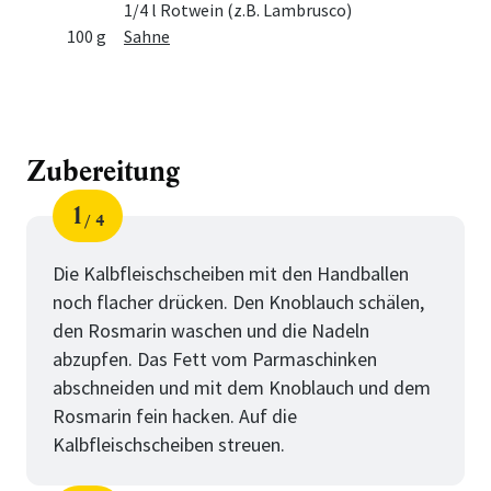
1/4 l Rotwein (z.B. Lambrusco)
100 g
Sahne
Zubereitung
1
4
Schritt
von
Die Kalbfleischscheiben mit den Handballen
noch flacher drücken. Den Knoblauch schälen,
den Rosmarin waschen und die Nadeln
abzupfen. Das Fett vom Parmaschinken
abschneiden und mit dem Knoblauch und dem
Rosmarin fein hacken. Auf die
Kalbfleischscheiben streuen.