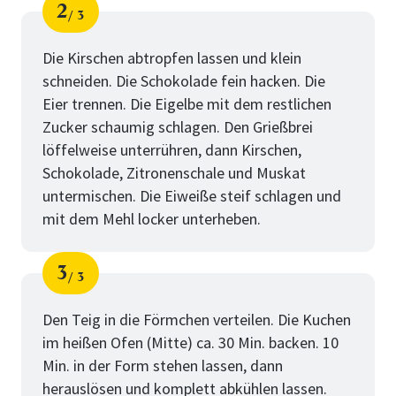
2
3
Schritt
von
Die Kirschen abtropfen lassen und klein
schneiden. Die Schokolade fein hacken. Die
Eier trennen. Die Eigelbe mit dem restlichen
Zucker schaumig schlagen. Den Grießbrei
löffelweise unterrühren, dann Kirschen,
Schokolade, Zitronenschale und Muskat
untermischen. Die Eiweiße steif schlagen und
mit dem Mehl locker unterheben.
3
3
Schritt
von
Den Teig in die Förmchen verteilen. Die Kuchen
im heißen Ofen (Mitte) ca. 30 Min. backen. 10
Min. in der Form stehen lassen, dann
herauslösen und komplett abkühlen lassen.