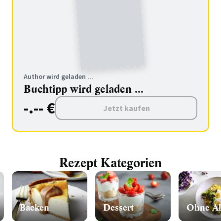
Author wird geladen ...
Buchtipp wird geladen ...
-.-- €
Jetzt kaufen
Rezept Kategorien
Backen
Dessert
Ohne Al