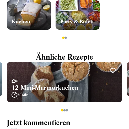
Kuchen
Party & Büfett
1
2
Ähnliche Rezepte
8
12 Mini-Marmorkuchen
50 Min.
1
2
3
Jetzt kommentieren