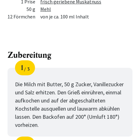
1 Prise
frisch geriebene Muskatnuss
50 g
Mehl
12 Förmchen
von je ca. 100 ml Inhalt
Zubereitung
1
3
Schritt
von
Die Milch mit Butter, 50 g Zucker, Vanillezucker
und Salz erhitzen. Den Grieß einrühren, einmal
aufkochen und auf der abgeschalteten
Kochstelle ausquellen und lauwarm abkühlen
lassen. Den Backofen auf 200° (Umluft 180°)
vorheizen.