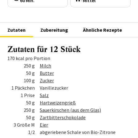
60 Min.
Mittel
Zutaten
Zubereitung
Ähnliche Rezepte
Zutaten für 12 Stück
170 kcal pro Portion
Menge
Zutat
250 g
Milch
50 g
Butter
100 g
Zucker
1 Päckchen
Vanillezucker
1 Prise
Salz
50 g
Hartweizengrieß
250 g
Sauerkirschen (aus dem Glas)
50 g
Zartbitterschokolade
3 Größe M
Eier
1/2
abgeriebene Schale von Bio-Zitrone