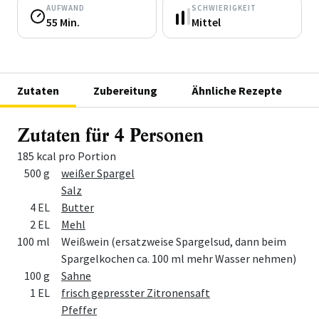
AUFWAND
SCHWIERIGKEIT
55 Min.
Mittel
Zutaten
Zubereitung
Ähnliche Rezepte
Zutaten für 4 Personen
185 kcal pro Portion
Menge
Zutat
500 g
weißer Spargel
Salz
4 EL
Butter
2 EL
Mehl
100 ml
Weißwein (ersatzweise Spargelsud, dann beim
Spargelkochen ca. 100 ml mehr Wasser nehmen)
100 g
Sahne
1 EL
frisch gepresster Zitronensaft
Pfeffer