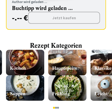
Author wird geladen ...
Buchtipp wird geladen ...
-.-- €
Jetzt kaufen
Rezept Kategorien
Kochen
Hauptspeise
Klassike
Suppen
Frühling
Leicht
1
2
3