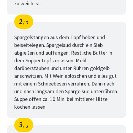
zu weich ist.
2
3
Schritt
von
Spargelstangen aus dem Topf heben und
beiseitelegen. Spargelsud durch ein Sieb
abgießen und auffangen. Restliche Butter in
dem Suppentopf zerlassen. Mehl
darüberstäuben und unter Rühren goldgelb
anschwitzen. Mit Wein ablöschen und alles gut
mit einem Schneebesen verrühren. Dann nach
und nach langsam den Spargelsud unterrühren.
Suppe offen ca. 10 Min. bei mittlerer Hitze
kochen lassen.
3
3
Schritt
von