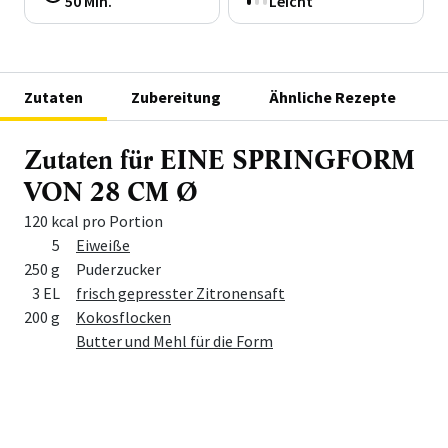
50 Min.
Leicht
Zutaten
Zubereitung
Ähnliche Rezepte
Zutaten für EINE SPRINGFORM
VON 28 CM Ø
120 kcal pro Portion
Menge
Zutat
5
Eiweiße
250 g
Puderzucker
3 EL
frisch gepresster Zitronensaft
200 g
Kokosflocken
Butter und Mehl für die Form