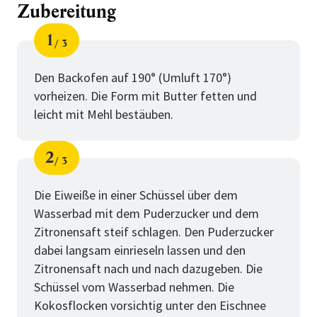
Zubereitung
1
3
Schritt
von
Den Backofen auf 190° (Umluft 170°)
vorheizen. Die Form mit Butter fetten und
leicht mit Mehl bestäuben.
2
3
Schritt
von
Die Eiweiße in einer Schüssel über dem
Wasserbad mit dem Puderzucker und dem
Zitronensaft steif schlagen. Den Puderzucker
dabei langsam einrieseln lassen und den
Zitronensaft nach und nach dazugeben. Die
Schüssel vom Wasserbad nehmen. Die
Kokosflocken vorsichtig unter den Eischnee