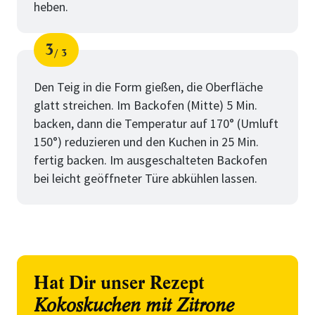
heben.
3
3
Schritt
von
Den Teig in die Form gießen, die Oberfläche
glatt streichen. Im Backofen (Mitte) 5 Min.
backen, dann die Temperatur auf 170° (Umluft
150°) reduzieren und den Kuchen in 25 Min.
fertig backen. Im ausgeschalteten Backofen
bei leicht geöffneter Türe abkühlen lassen.
Hat Dir unser Rezept
Kokoskuchen mit Zitrone