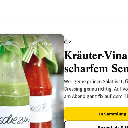
2
© Catia Vetter
Kräuter-Vinai
scharfem Sen
Wer gerne grünen Salat isst, f
Dressing genau richtig. Auf Vor
am Abend ganz fix auf dem Ti
In Sammlung 
Rezept als E-M