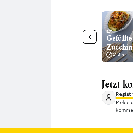
9
5
Kräuter-Teigschnecken mit
Gefüllte
Parmesan
Zucchin
59 Min.
40 Min.
Jetzt k
Regist
Melde d
kommen