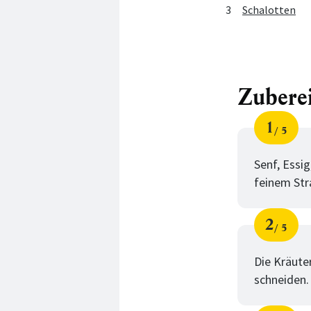
3
Schalotten
Zubere
1
5
Schri
von
Senf, Essig
feinem Str
2
5
Schri
von
Die Kräute
schneiden.