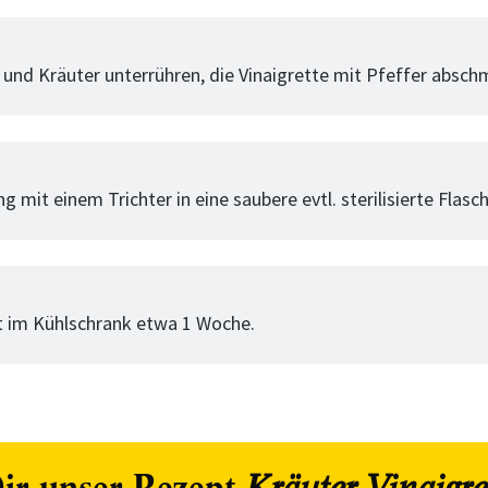
tt
 und Kräuter unterrühren, die Vinaigrette mit Pfeffer absc
tt
g mit einem Trichter in eine saubere evtl. sterilisierte Flasch
tt
t im Kühlschrank etwa 1 Woche.