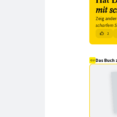
Hat D
mit s
Zeig ander
scharfem S
2
Das Buch 