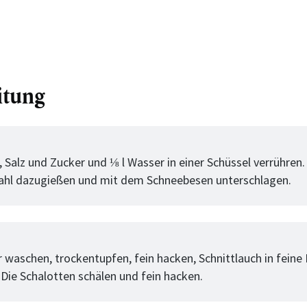
itung
tt
, Salz und Zucker und ⅛ l Wasser in einer Schüssel verrühren.
ahl dazugießen und mit dem Schneebesen unterschlagen.
tt
r waschen, trockentupfen, fein hacken, Schnittlauch in feine
 Die Schalotten schälen und fein hacken.