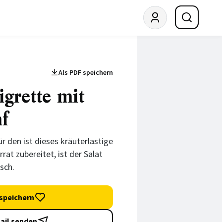
Als PDF speichern
© Catia Vetter
grette mit
f
ür den ist dieses kräuterlastige
rat zubereitet, ist der Salat
sch.
speichern
ail senden