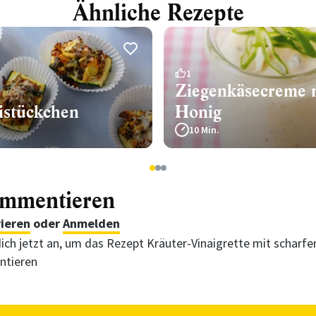
Ähnliche Rezepte
1
Ziegenkäsecreme 
istückchen
Honig
10 Min.
1
2
3
ommentieren
rieren
oder
Anmelden
ich jetzt an, um das Rezept Kräuter-Vinaigrette mit scharf
tieren