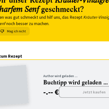
ir unser Rezept
Kräuter-Vinaigre
geschmeckt?
charfem Senf
en was gut schmeckt und hilf uns, das Rezept
Kräuter-Vinaig
enf
noch besser zu machen.
Mag ich nicht
zum Rezept
Author wird geladen ...
Buchtipp wird geladen ...
-.-- €
Jetzt kaufen