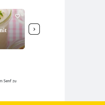
9
mit
Kräuter-Teigschnecken mit
Parmesan
59 Min.
em Senf zu