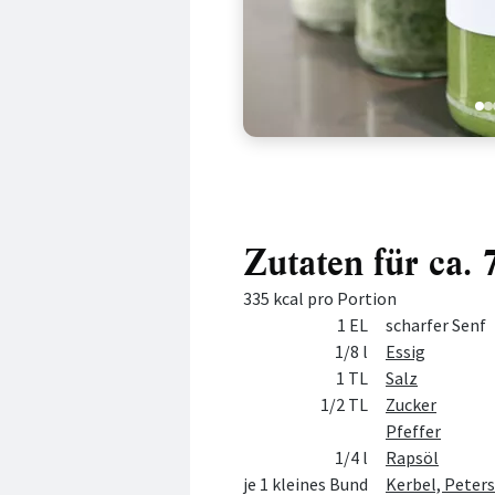
1
2
Zutaten für ca.
335 kcal pro Portion
Menge
Zutat
1 EL
scharfer Senf
1/8 l
Essig
1 TL
Salz
1/2 TL
Zucker
Pfeffer
1/4 l
Rapsöl
je 1 kleines Bund
Kerbel, Peters