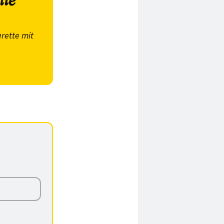
tte
rette mit