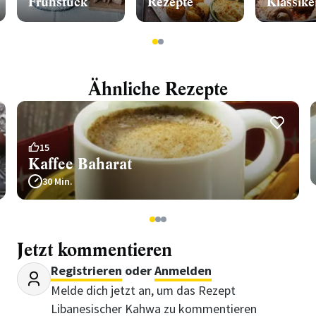
Frühstück
Rezepte
Klassike
1
2
Ähnliche Rezepte
15
Kaffee Baharat
30 Min.
1
2
3
Jetzt kommentieren
Registrieren
oder
Anmelden
Melde dich jetzt an, um das Rezept
Libanesischer Kahwa zu kommentieren