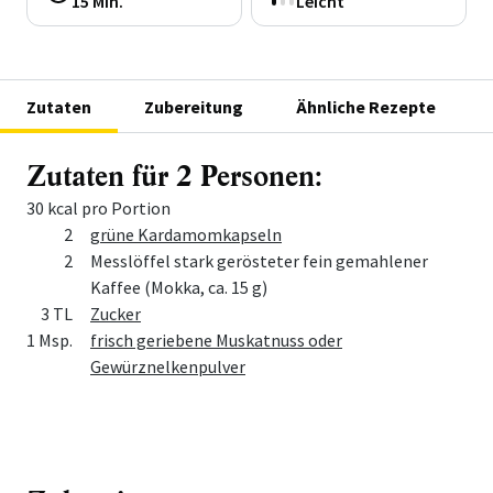
15 Min.
Leicht
Zutaten
Zubereitung
Ähnliche Rezepte
Zutaten für 2 Personen:
30 kcal pro Portion
Menge
Zutat
2
grüne Kardamomkapseln
2
Messlöffel stark gerösteter fein gemahlener
Kaffee (Mokka, ca. 15 g)
3 TL
Zucker
1 Msp.
frisch geriebene Muskatnuss oder
Gewürznelkenpulver