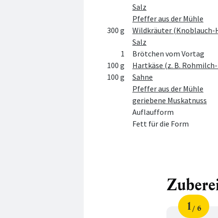
Salz
Pfeffer aus der Mühle
300 g
Wildkräuter (Knoblauch-
Salz
1
Brötchen vom Vortag
100 g
Hartkäse (z. B. Rohmilch
100 g
Sahne
Pfeffer aus der Mühle
geriebene Muskatnuss
Auflaufform
Fett für die Form
Zubere
1
6