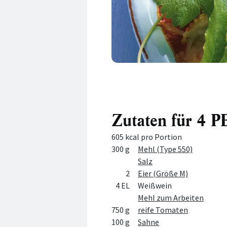
Zutaten für 4
605 kcal pro Portion
Menge
Zutat
300 g
Mehl (Type 550)
Salz
2
Eier (Größe M)
4 EL
Weißwein
Mehl zum Arbeiten
750 g
reife Tomaten
100 g
Sahne