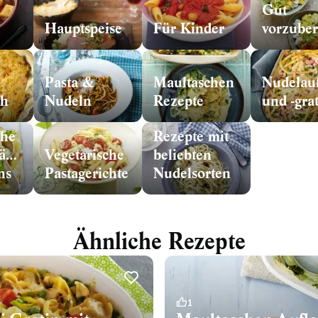
Gut
Hauptspeise
Für Kinder
Pasta &
Maultaschen
Nudelauf
ch
Nudeln
Rezepte
und -gra
che
Rezepte mit
äufe
Vegetarische
beliebten
ns
Pastagerichte
Nudelsorten
Ähnliche Rezepte
1