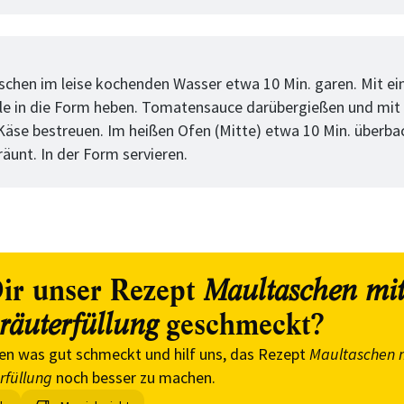
tt
schen im leise kochenden Wasser etwa 10 Min. garen. Mit ei
e in die Form heben. Tomatensauce darübergießen und mi
 Käse bestreuen. Im heißen Ofen (Mitte) etwa 10 Min. überbac
äunt. In der Form servieren.
ir unser Rezept
Maultaschen mi
geschmeckt?
räuterfüllung
en was gut schmeckt und hilf uns, das Rezept
Maultaschen 
rfüllung
noch besser zu machen.