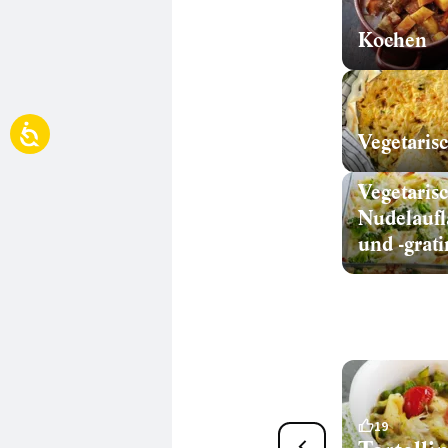
Kochen
Vegetaris
Vegetaris
Nudelaufl
und -grati
27
19