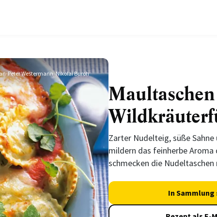
an-Peter Westermann, Nikolai Buroh
Maultaschen
Wildkräuterf
Zarter Nudelteig, süße Sahne
mildern das feinherbe Aroma 
schmecken die Nudeltaschen 
In Sammlung 
Rezept als E-M