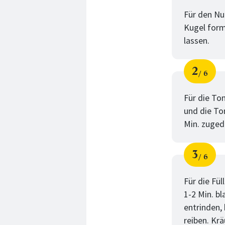
Schri
von
Für den Nud
Kugel form
lassen.
2
6
Schri
von
Für die To
und die To
Min. zuged
3
6
Schri
von
Für die Fü
1-2 Min. bl
entrinden,
reiben. Kr