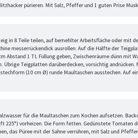
litzhacker pürieren. Mit Salz, Pfeffer und 1 guten Prise Mus
tt
ig in 8 Teile teilen, auf bemehlter Arbeitsfläche oder mit d
ine messerrückendick ausrollen. Auf die Hälfte der Teigpla
 cm Abstand 1 TL Füllung geben, Zwischenräume dünn mit W
n. Übrige Teigplatten darüberdecken, vorsichtig andrücken. M
stechform (10 cm Ø) runde Maultaschen ausstechen. Auf ei
tt
Salzwasser für die Maultaschen zum Kochen aufsetzen. Back
ft 225°) vorheizen. Die Form fetten. Gedünstete Tomaten d
chen, das Püree mit der Sahne verrühren, mit Salz und Pfeffe