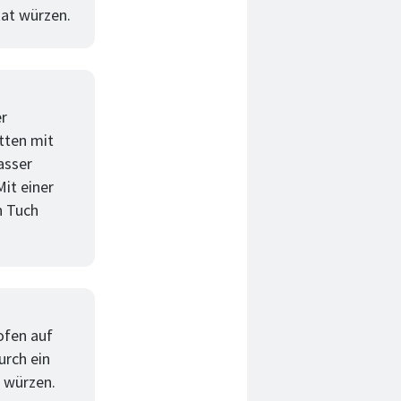
kat würzen.
er
tten mit
asser
it einer
n Tuch
ofen auf
urch ein
r würzen.