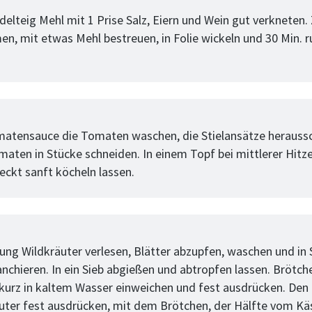
tt
elteig Mehl mit 1 Prise Salz, Eiern und Wein gut verkneten. 
en, mit etwas Mehl bestreuen, in Folie wickeln und 30 Min. 
tt
matensauce die Tomaten waschen, die Stielansätze herauss
maten in Stücke schneiden. In einem Topf bei mittlerer Hitz
eckt sanft köcheln lassen.
tt
llung Wildkräuter verlesen, Blätter abzupfen, waschen und in
anchieren. In ein Sieb abgießen und abtropfen lassen. Brötch
 kurz in kaltem Wasser einweichen und fest ausdrücken. Den
äuter fest ausdrücken, mit dem Brötchen, der Hälfte vom Kä