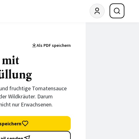
Als PDF speichern
 mit
üllung
 und fruchtige Tomatensauce
der Wildkräuter. Darum
nicht nur Erwachsenen.
speichern
ail senden