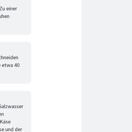
Zu einer
ruhen
chneiden
e etwa 40
 Salzwasser
en
 Käse
se und der